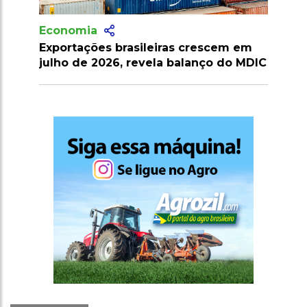
nomia
Economia
ortações brasileiras crescem em
Brasil cria Conse
ho de 2026, revela balanço do MDIC
para fortalecer 