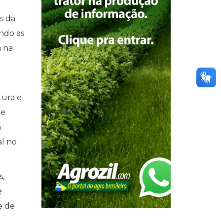
s da
ando as
 na
tura e
de
a
al no
s,
e
e de