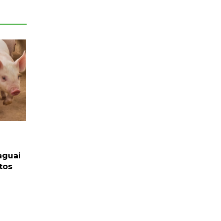
aguai
tos