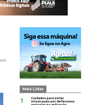
 em
Mais Lidas
Cuidados para evitar
1
intoxicação por defensivos
agrícolas na aplicação