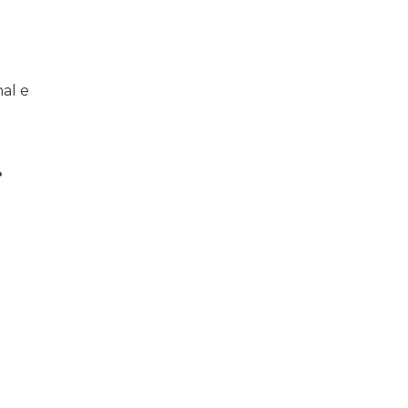
al e
e