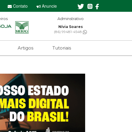
Contato
Anuncie
iros
Adminstrativo
Editor-chefe
Nívia Soares
Sebastian Eugênio
(86) 99481-4548
(61) 99650-2473
Artigos
Tutoriais