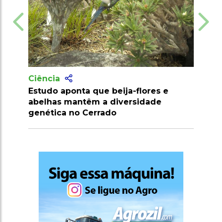
Ciência
eija-flores e
Pesquisa desenvolve palma
diversidade
resistente a pragas e amplia pot
o
econômico