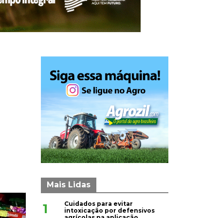
Mais Lidas
Cuidados para evitar
1
intoxicação por defensivos
agrícolas na aplicação