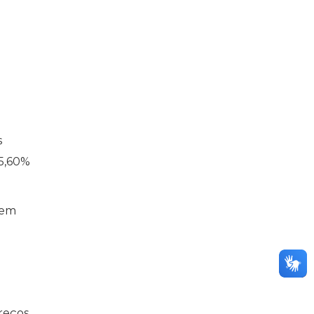
s
 5,60%
 em
reços