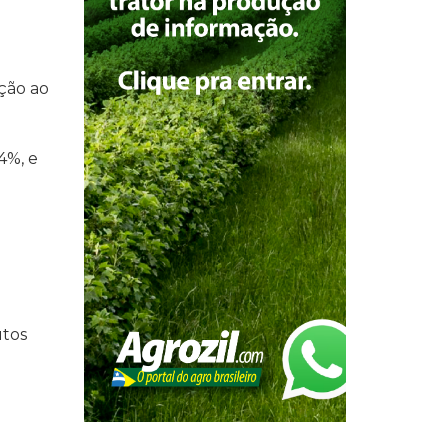
ção ao
4%, e
utos