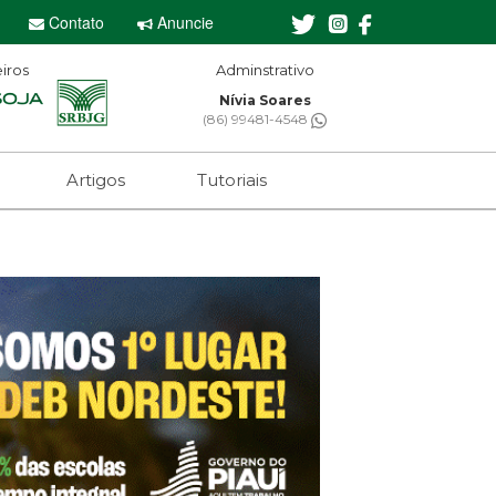
Contato
Anuncie
iros
Editor-chefe
Sebastian Eugênio
(61) 99650-2473
Artigos
Tutoriais