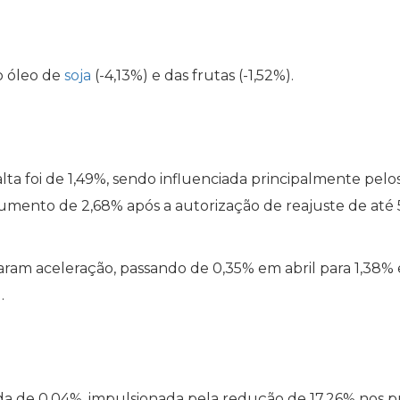
o óleo de
soja
(-4,13%) e das frutas (-1,52%).
lta foi de 1,49%, sendo influenciada principalmente pelo
umento de 2,68% após a autorização de reajuste de até
raram aceleração, passando de 0,35% em abril para 1,38%
.
 de 0,04%, impulsionada pela redução de 17,26% nos p