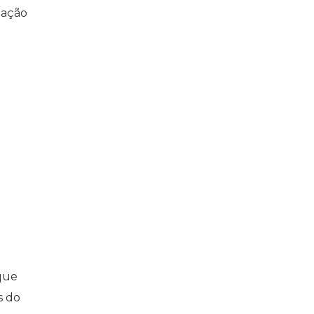
iação
aque
s do