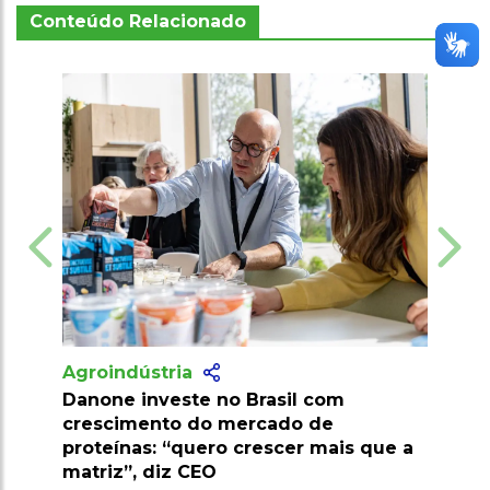
Conteúdo Relacionado
Agroindústria
e no Brasil com
Pesquisa desenvolve palm
do mercado de
resistente a pragas e ampli
ero crescer mais que a
econômico
EO