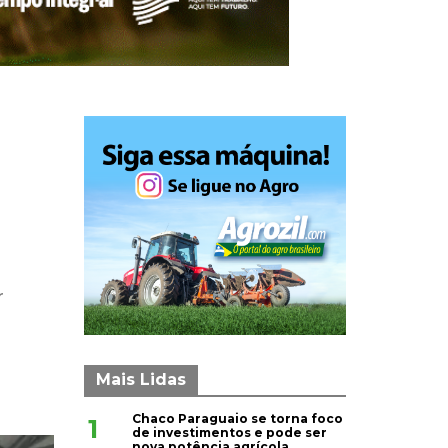
r
Mais Lidas
Chaco Paraguaio se torna foco
1
de investimentos e pode ser
nova potência agrícola