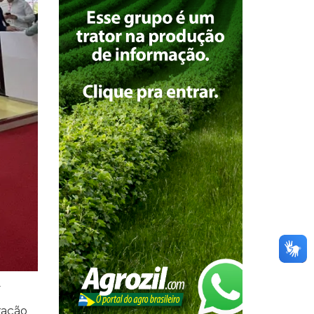
.
ração