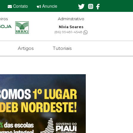
Contato
Anuncie
iros
Editor-chefe
Sebastian Eugênio
(61) 99650-2473
Artigos
Tutoriais