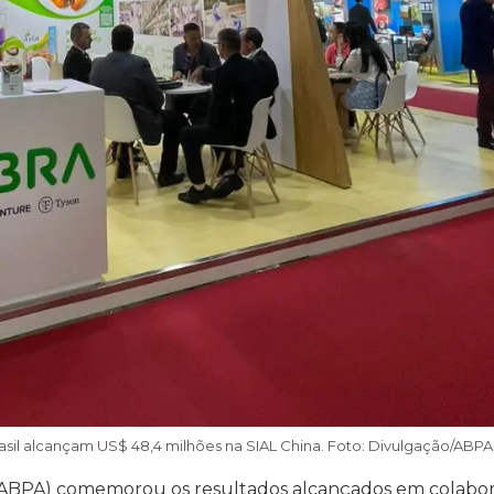
asil alcançam US$ 48,4 milhões na SIAL China. Foto: Divulgação/ABPA
l (ABPA) comemorou os resultados alcançados em colabo