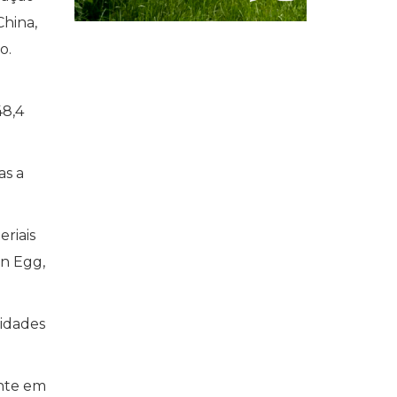
China,
o.
48,4
as a
riais
an Egg,
ridades
ante em