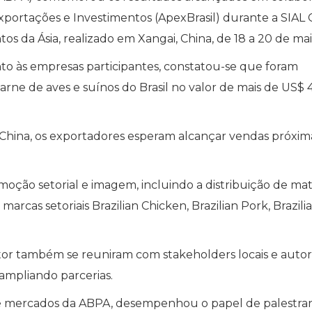
portações e Investimentos (ApexBrasil) durante a SIAL 
s da Ásia, realizado em Xangai, China, de 18 a 20 de mai
o às empresas participantes, constatou-se que foram
rne de aves e suínos do Brasil no valor de mais de US$ 
L China, os exportadores esperam alcançar vendas próxim
oção setorial e imagem, incluindo a distribuição de mate
s marcas setoriais Brazilian Chicken, Brazilian Pork, Brazili
tor também se reuniram com stakeholders locais e auto
 ampliando parcerias.
or de mercados da ABPA, desempenhou o papel de palestr