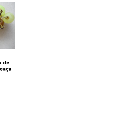
a de
meaça