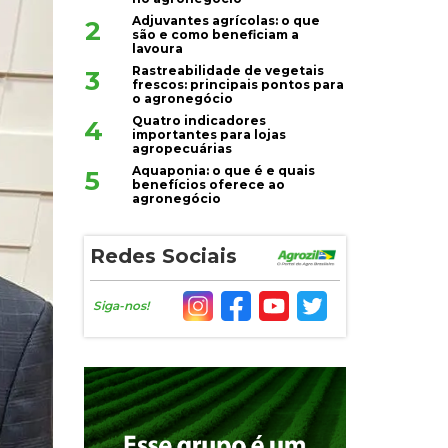
Adjuvantes agrícolas: o que
2
são e como beneficiam a
lavoura
Rastreabilidade de vegetais
3
frescos: principais pontos para
o agronegócio
Quatro indicadores
4
importantes para lojas
agropecuárias
Aquaponia: o que é e quais
5
benefícios oferece ao
agronegócio
Redes Sociais
Siga-nos!