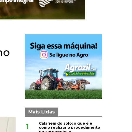
ho
Mais Lidas
Calagem do solo: o que é e
1
como realizar o procedimento
no agronegócio