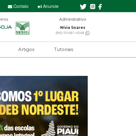
Contato
Anuncie
iros
minstrativo
Editor-chefe
ívia Soares
Sebastian Eugênio
 99481-4548
(61) 99650-2473
Artigos
Tutoriais