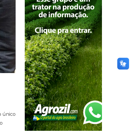
o único
do