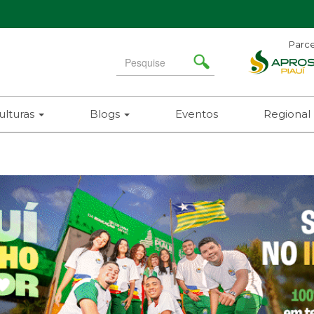
Parce
Ad
Search
N
for
(86)
ulturas
Blogs
Eventos
Regional