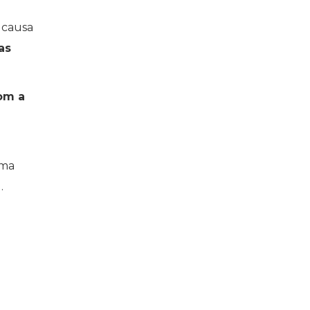
 causa
as
om a
ama
.