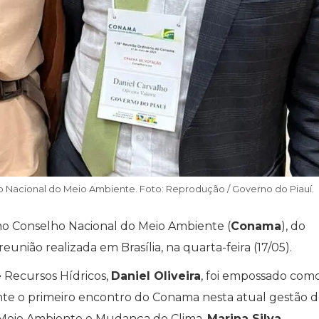
o Nacional do Meio Ambiente. Foto: Reprodução / Governo do Piauí.
o Conselho Nacional do Meio Ambiente (
Conama
), do
união realizada em Brasília, na quarta-feira (17/05).
 Recursos Hídricos,
Daniel Oliveira
, foi empossado com
nte o primeiro encontro do Conama nesta atual gestão 
do Meio Ambiente e Mudança do Clima,
Marina Silva
.