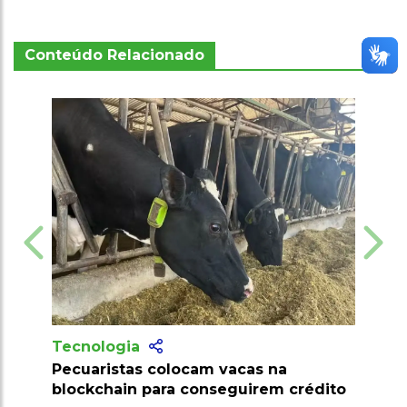
Conteúdo Relacionado
gia
Tecnologia
tas colocam vacas na
Produtores recebem m
in para conseguirem crédito
milhões de doses de 