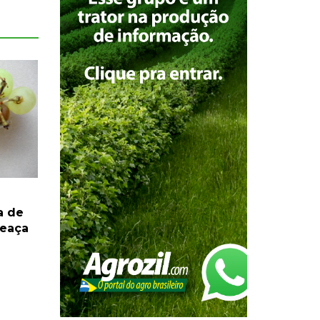
a de
meaça