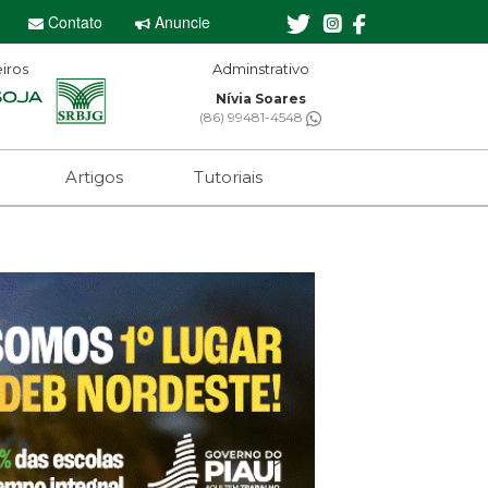
Contato
Anuncie
iros
Adminstrativo
Nívia Soares
(86) 99481-4548
Artigos
Tutoriais