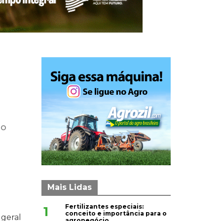
do
Mais Lidas
Fertilizantes especiais:
1
conceito e importância para o
 geral
agronegócio