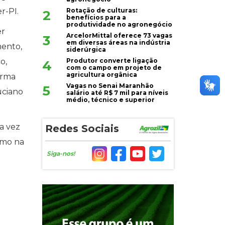
Rotação de culturas:
r-PI.
2
benefícios para a
produtividade no agronegócio
er
ArcelorMittal oferece 73 vagas
3
em diversas áreas na indústria
mento,
siderúrgica
Produtor converte ligação
o,
4
com o campo em projeto de
agricultura orgânica
orma
Vagas no Senai Maranhão
5
uciano
salário até R$ 7 mil para níveis
médio, técnico e superior
a vez
Redes Sociais
imo na
Siga-nos!