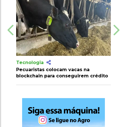
Tecnologia
Tecnologia
Pecuaristas colocam vacas na
Produtores r
blockchain para conseguirem crédito
milhões de do
clostridioses