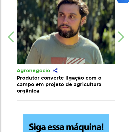
Agronegócio
Agronegócio
Produtor converte ligação com o
Marrocos susp
campo em projeto de agricultura
importação de
orgânica
2026