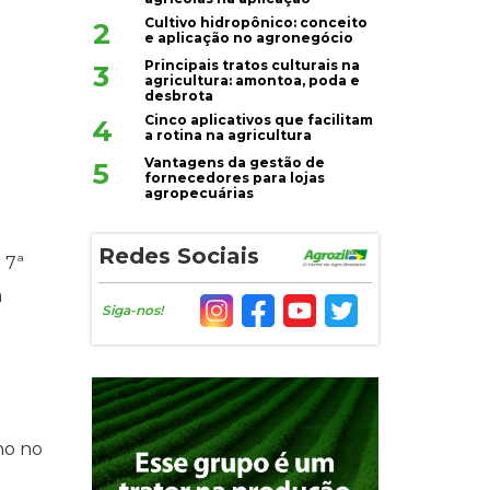
Cultivo hidropônico: conceito
2
e aplicação no agronegócio
Principais tratos culturais na
3
agricultura: amontoa, poda e
desbrota
Cinco aplicativos que facilitam
4
a rotina na agricultura
Vantagens da gestão de
5
fornecedores para lojas
agropecuárias
Redes Sociais
 7ª
a
Siga-nos!
ho no