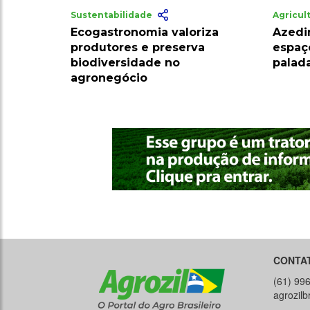
Sustentabilidade
Agricul
Ecogastronomia valoriza
Azedi
produtores e preserva
espaç
biodiversidade no
palada
agronegócio
CONTA
(61) 99
agrozil