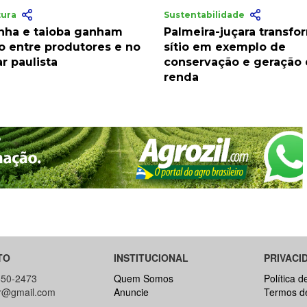
tura
Sustentabilidade
nha e taioba ganham
Palmeira-juçara transfo
o entre produtores e no
sítio em exemplo de
r paulista
conservação e geração
renda
TO
INSTITUCIONAL
PRIVACI
650-2473
Quem Somos
Política d
br@gmail.com
Anuncie
Termos d