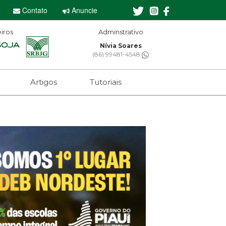
Contato
Anuncie
iros
Adminstrativo
Editor-chef
Nívia Soares
Sebastian Eug
(86) 99481-4548
(61) 99650-247
Artigos
Tutoriais