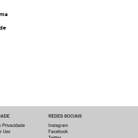
rma
 de
DADE
REDES SOCIAIS
e Privacidade
Instagram
e Uso
Facebook
Twitter