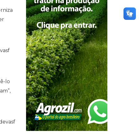
rniza
er
vasf
ê-lo
vam”,
devasf