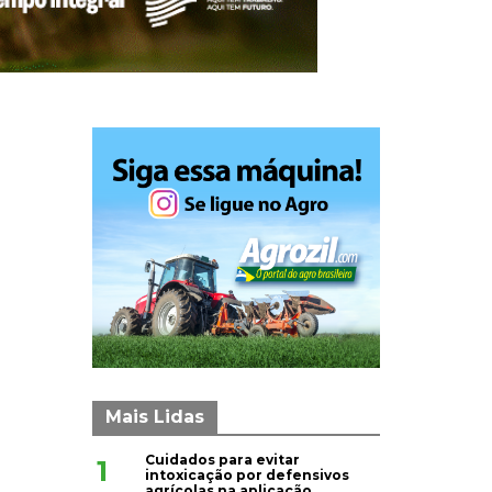
Mais Lidas
Cuidados para evitar
1
intoxicação por defensivos
agrícolas na aplicação