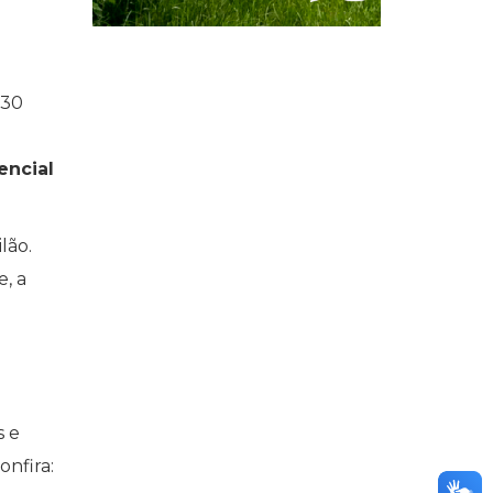
 30
encial
lão.
e, a
s e
onfira: