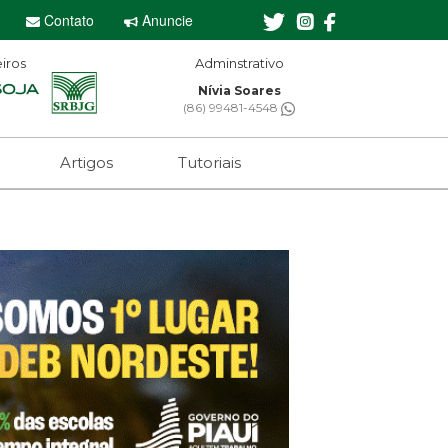
Contato
Anuncie
iros
Editor-chefe
Sebastian Eugênio
(61) 99650-2473
Artigos
Tutoriais