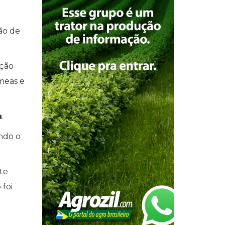
ão de
eção
êmeas e
a
.
ando o
nte
 foi