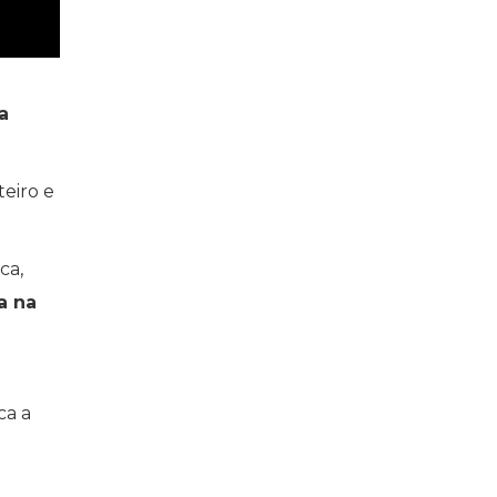
a
eiro e
ca,
a na
ca a