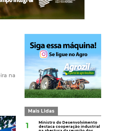
ira na
Mais Lidas
Ministro do Desenvolvimento
1
destaca cooperação industrial
na abertura da reunião dos