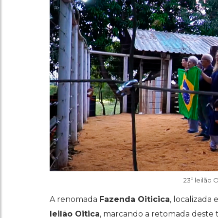
23º leilão
A renomada
Fazenda Oiticica
, localizada
leilão Oitica
, marcando a retomada deste t