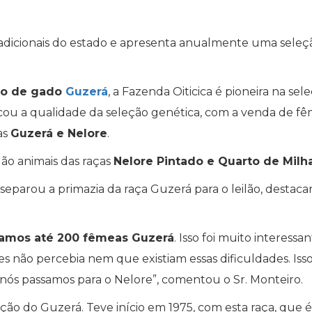
tradicionais do estado e apresenta anualmente uma seleç
ção de gado
Guzerá
, a Fazenda Oiticica é pioneira na sel
tacou a qualidade da seleção genética, com a venda de f
as
Guzerá e Nelore
.
ão animais das raças
Nelore Pintado e Quarto de Milh
separou a primazia da raça Guzerá para o leilão, destac
amos até 200 fêmeas Guzerá
. Isso foi muito interessa
 não percebia nem que existiam essas dificuldades. Isso
ós passamos para o Nelore”, comentou o Sr. Monteiro.
ção do Guzerá. Teve início em 1975, com esta raça, que é