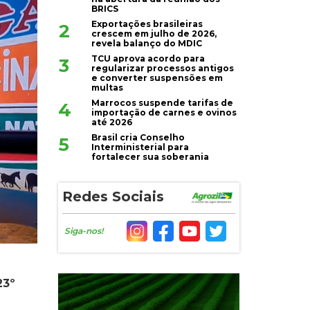
BRICS
Exportações brasileiras
2
crescem em julho de 2026,
revela balanço do MDIC
TCU aprova acordo para
3
regularizar processos antigos
e converter suspensões em
multas
Marrocos suspende tarifas de
4
importação de carnes e ovinos
até 2026
Brasil cria Conselho
5
Interministerial para
fortalecer sua soberania
Redes Sociais
Siga-nos!
23º