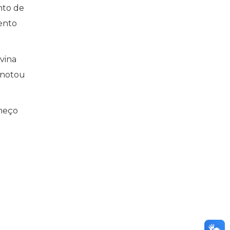
nto de
ento
vina
anotou
omeço