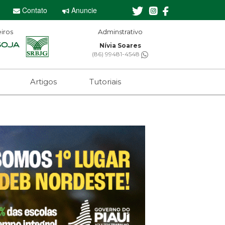
Contato
Anuncie
iros
Editor-chefe
Sebastian Eugênio
(61) 99650-2473
Artigos
Tutoriais