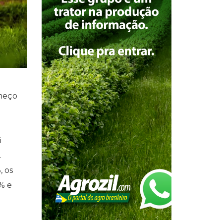
omeço
i
.
, os
% e