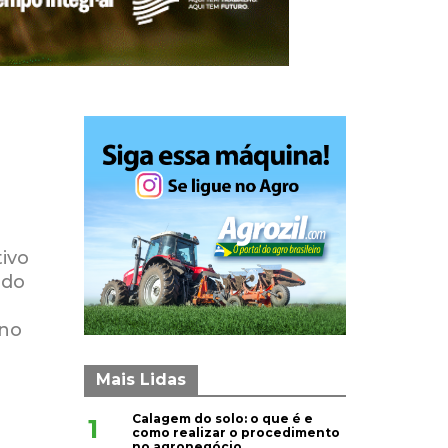
ivo
 do
 no
Mais Lidas
Calagem do solo: o que é e
1
como realizar o procedimento
no agronegócio