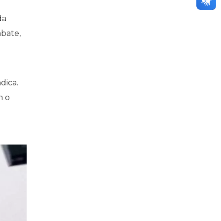
da
abate,
dica.
m o