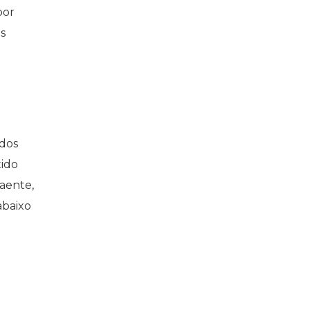
por
s
 dos
tido
aente,
abaixo