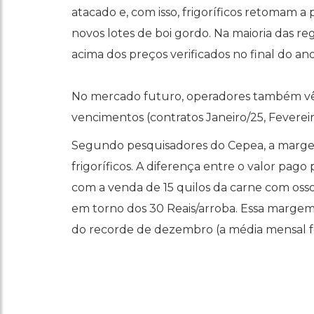
atacado e, com isso, frigoríficos retomam a
novos lotes de boi gordo. Na maioria das r
acima dos preços verificados no final do ano
No mercado futuro, operadores também vêm
vencimentos (contratos Janeiro/25, Feverei
Segundo pesquisadores do Cepea, a margem
frigoríficos. A diferença entre o valor pago
com a venda de 15 quilos da carne com oss
em torno dos 30 Reais/arroba. Essa margem 
do recorde de dezembro (a média mensal foi