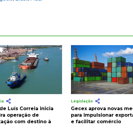
ia
Legislação
de Luís Correia inicia
Gecex aprova novas me
ira operação de
para impulsionar expor
tação com destino à
e facilitar comércio