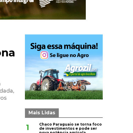
ona
a
idada,
vos
Mais Lidas
Chaco Paraguaio se torna foco
1
de investimentos e pode ser
nova potência agrícola