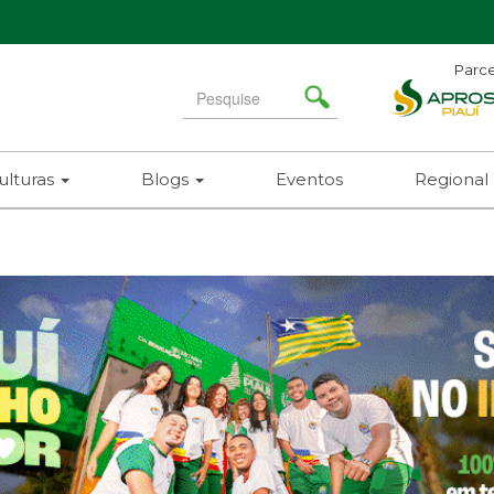
Parce
Ad
Search
N
for
(86)
ulturas
Blogs
Eventos
Regional