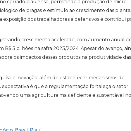
e no cerrado piauiense, permitindo a produção de micro-
iológico de pragas e estímulo ao crescimento das plantas
a exposição dos trabalhadores a defensivos e contribui p
gistrando crescimento acelerado, com aumento anual d
am R$ 5 bilhões na safra 2023/2024. Apesar do avanço, ai
 sobre os impactos desses produtos na produtividade das
squisa e inovação, além de estabelecer mecanismos de
. A expectativa é que a regulamentação fortaleça o setor,
ovendo uma agricultura mais eficiente e sustentável n
gócio
Brasil
Piauí
,
,