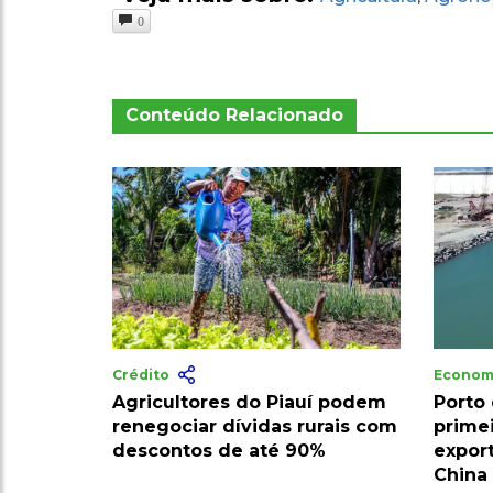
0
Conteúdo Relacionado
Crédito
Econom
Agricultores do Piauí podem
Porto 
renegociar dívidas rurais com
prime
descontos de até 90%
expor
China