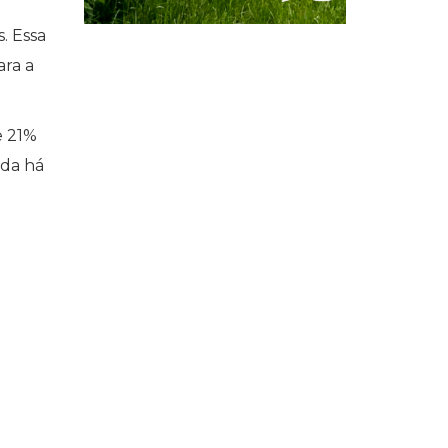
. Essa
ara a
e 21%
nda há
o