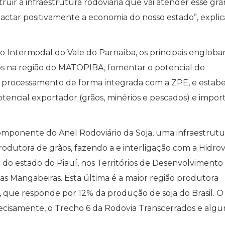
ir a infraestrutura rodoviária que vai atender esse gr
pactar positivamente a economia do nosso estado”, explic
o Intermodal do Vale do Parnaíba, os principais engloba
os na região do MATOPIBA, fomentar o potencial de
e processamento de forma integrada com a ZPE, e estab
tencial exportador (grãos, minérios e pescados) e impor
componente do Anel Rodoviário da Soja, uma infraestrutu
rodutora de grãos, fazendo a e interligação com a Hidrov
e do estado do Piauí, nos Territórios de Desenvolvimento
s Mangabeiras. Esta última é a maior região produtora
, que responde por 12% da produção de soja do Brasil. O
recisamente, o Trecho 6 da Rodovia Transcerrados e alg