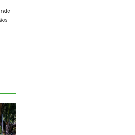
zando
ãos