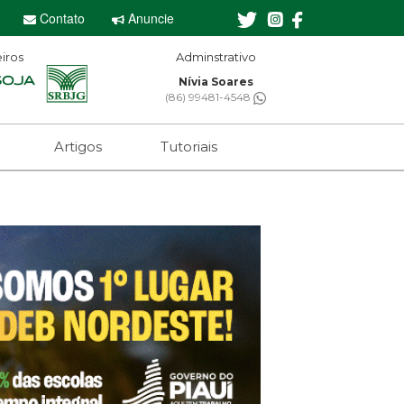
Contato
Anuncie
iros
Editor-chefe
Sebastian Eugênio
(61) 99650-2473
Artigos
Tutoriais