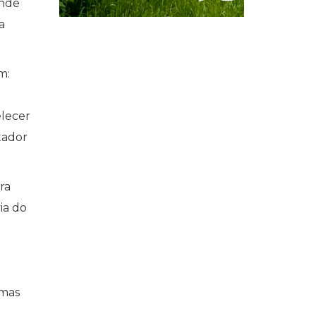
ande
a
m:
elecer
tador
ra
ia do
umas