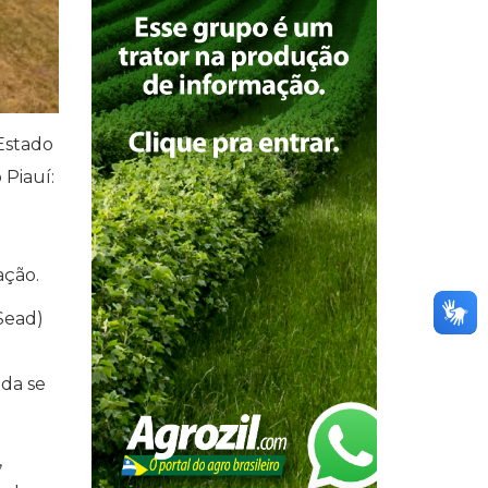
Estado
 Piauí:
ação.
Sead)
nda se
,