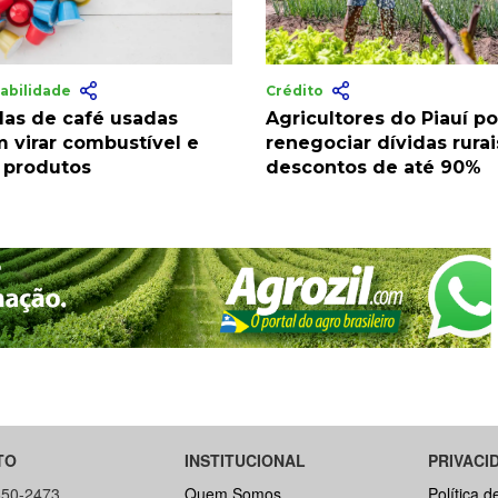
abilidade
Crédito
las de café usadas
Agricultores do Piauí 
 virar combustível e
renegociar dívidas rura
 produtos
descontos de até 90%
TO
INSTITUCIONAL
PRIVACI
650-2473
Quem Somos
Política d