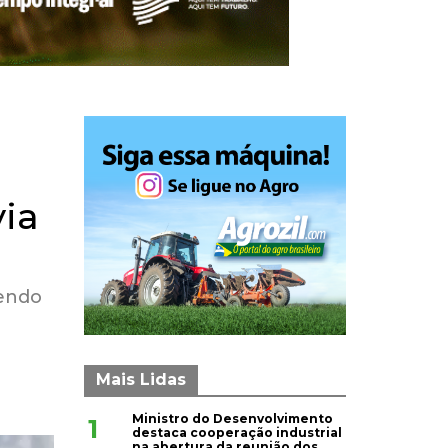
via
zendo
Mais Lidas
Ministro do Desenvolvimento
1
destaca cooperação industrial
na abertura da reunião dos