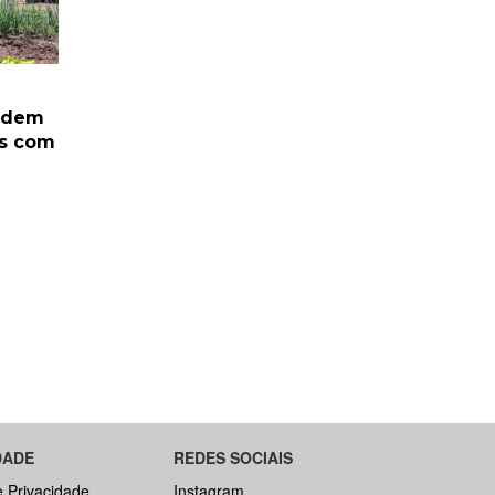
podem
is com
DADE
REDES SOCIAIS
e Privacidade
Instagram