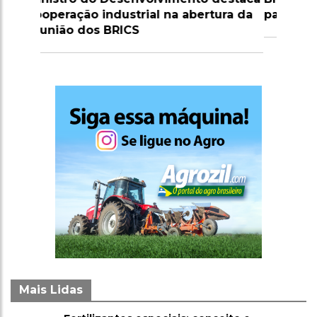
para fortalecer sua soberania
Mais Lidas
Fertilizantes especiais: conceito e
1
importância para o agronegócio