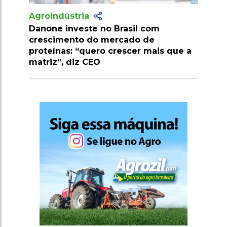
Agroindústria
om
Estudo confirma eficácia de fungo no
e
combate a ameaça importante às
ais que a
lavouras