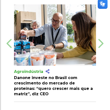
Agroindústria
Agroindústri
Danone investe no Brasil com
Pesquisa des
crescimento do mercado de
resistente a 
proteínas: “quero crescer mais que a
econômico
matriz”, diz CEO