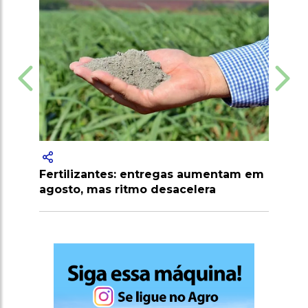
Fendt: tecnologia alemã impul
produtividade do agro em toda
etapas da safra
ntregas aumentam em
 desacelera