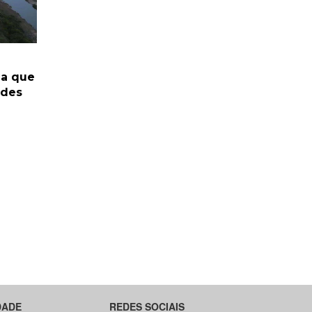
da que
ades
DADE
REDES SOCIAIS