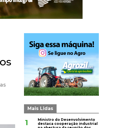
ios
vas
Mais Lidas
Ministro do Desenvolvimento
1
destaca cooperação industrial
na abertura da reunião dos