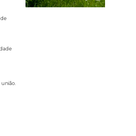
 de
idade
 união.