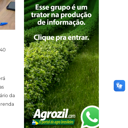
 40
erá
as
ário da
a renda