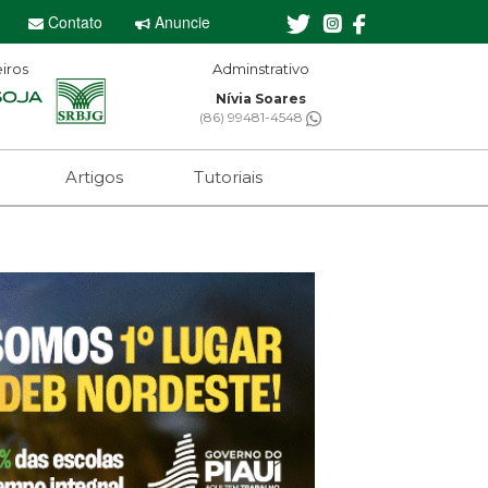
Contato
Anuncie
iros
Editor-chefe
Sebastian Eugênio
(61) 99650-2473
Artigos
Tutoriais