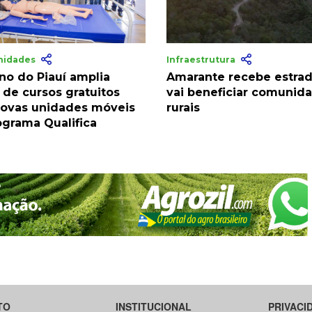
nidades
Infraestrutura
no do Piauí amplia
Amarante recebe estra
 de cursos gratuitos
vai beneficiar comunid
ovas unidades móveis
rurais
ograma Qualifica
TO
INSTITUCIONAL
PRIVACI