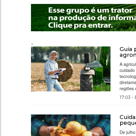
>
Guia 
agro
A agricu
cuidado 
tecnolog
diretame
regiões
17:03 -
Cuida
peque
De julho