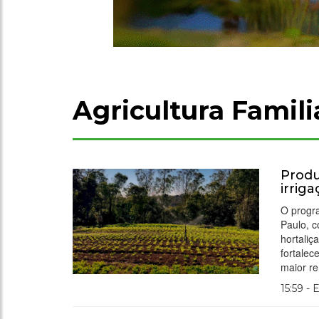
Agricultura Famili
Produ
irrig
O progra
Paulo, c
hortaliç
fortalec
maior re
15:59 - 