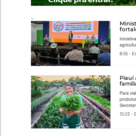
>
Minis
forta
Iniciati
agricult
8:55 - 
Piauí
famil
Para via
produto
Secretar
15:03 -