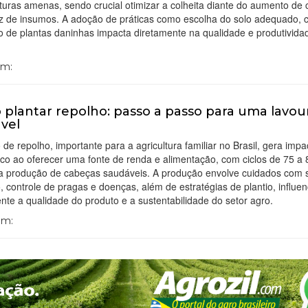
uras amenas, sendo crucial otimizar a colheita diante do aumento de 
z de insumos. A adoção de práticas como escolha do solo adequado,
 de plantas daninhas impacta diretamente na qualidade e produtivida
Em:
plantar repolho: passo a passo para uma lavou
vel
o de repolho, importante para a agricultura familiar no Brasil, gera impa
o ao oferecer uma fonte de renda e alimentação, com ciclos de 75 a 
na produção de cabeças saudáveis. A produção envolve cuidados com s
o, controle de pragas e doenças, além de estratégias de plantio, influe
nte a qualidade do produto e a sustentabilidade do setor agro.
Em: