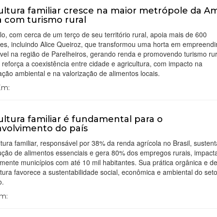
ultura familiar cresce na maior metrópole da A
a com turismo rural
o, com cerca de um terço de seu território rural, apoia mais de 600
res, incluindo Alice Queiroz, que transformou uma horta em empreend
vel na região de Parelheiros, gerando renda e promovendo turismo rur
va reforça a coexistência entre cidade e agricultura, com impacto na
ção ambiental e na valorização de alimentos locais.
 Em:
ultura familiar é fundamental para o
volvimento do país
ltura familiar, responsável por 38% da renda agrícola no Brasil, suste
ução de alimentos essenciais e gera 80% dos empregos rurais, impac
lmente municípios com até 10 mil habitantes. Sua prática orgânica e d
ura favorece a sustentabilidade social, econômica e ambiental do set
o.
Em: