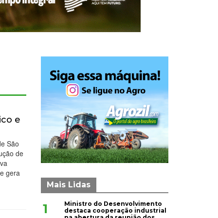
ico e
de São
dução de
iva
 e gera
Mais Lidas
Ministro do Desenvolvimento
1
destaca cooperação industrial
na abertura da reunião dos