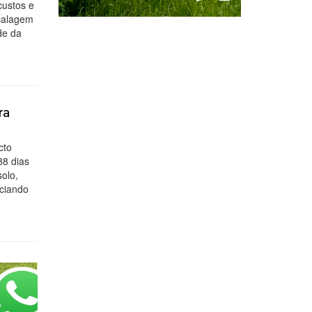
custos e
 calagem
de da
ra
cto
88 dias
olo,
nciando