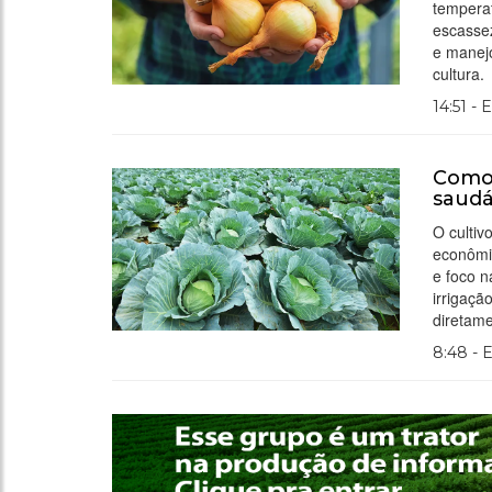
temperat
escasse
e manejo
cultura.
14:51 - 
Como 
saudá
O cultiv
econômic
e foco 
irrigaçã
diretame
8:48 - 