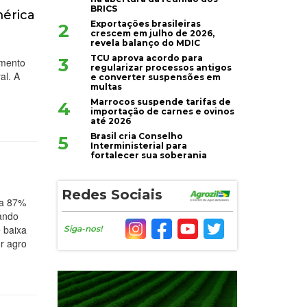
BRICS
mérica
Exportações brasileiras
2
crescem em julho de 2026,
revela balanço do MDIC
TCU aprova acordo para
3
imento
regularizar processos antigos
al. A
e converter suspensões em
multas
Marrocos suspende tarifas de
4
importação de carnes e ovinos
até 2026
Brasil cria Conselho
5
Interministerial para
fortalecer sua soberania
Redes Sociais
nta 87%
tando
e baixa
Siga-nos!
or agro