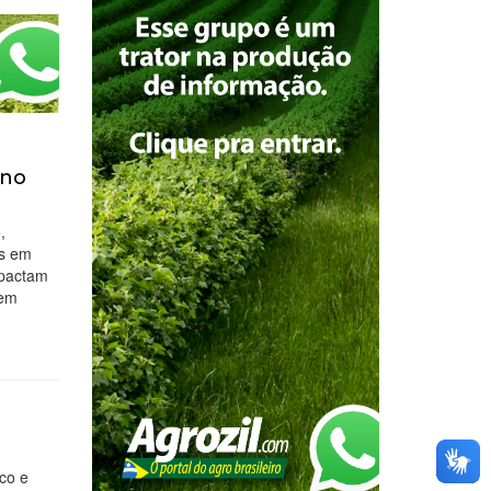
 no
,
os em
mpactam
 em
eco e