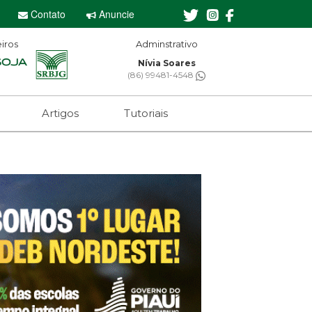
Contato
Anuncie
iros
Editor-chefe
Sebastian Eugênio
(61) 99650-2473
Artigos
Tutoriais