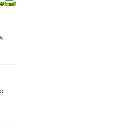
 da
 de