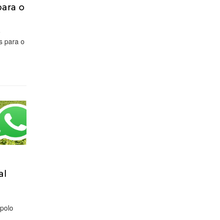
para o
o
s para o
al
 polo