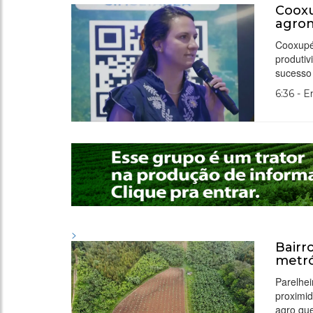
Cooxu
agro
Cooxupé 
produtiv
sucesso 
6:36 - 
>
Bairr
metró
Parelhei
proximid
agro que