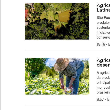
Agric
Latin
São Paul
produto
sustentá
iniciati
conserva
18:16 -
Agric
desen
A agricu
da prod
principa
monocult
brasileir
8:57 - 