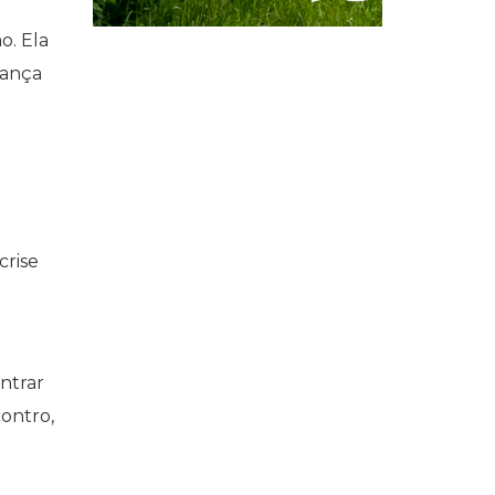
o. Ela
rança
crise
ntrar
ontro,