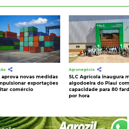
ação
Agronegócio
 aprova novas medidas
SLC Agrícola inaugura 
impulsionar exportações
algodoeira do Piauí co
litar comércio
capacidade para 80 far
por hora