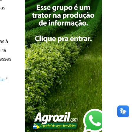
mas
as à
ira
esses
iar
“,