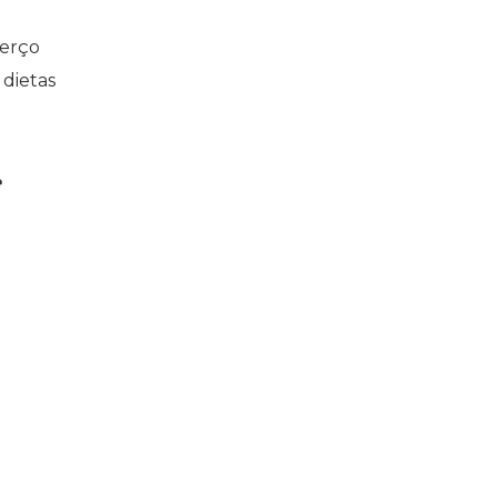
terço
 dietas
e