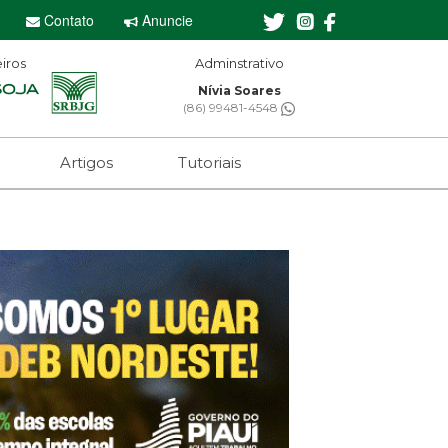
Contato
Anuncie
iros
Adminstrativo
Editor-chefe
Nívia Soares
Sebastian Eugênio
(86) 99481-4548
(61) 99650-2473
Artigos
Tutoriais