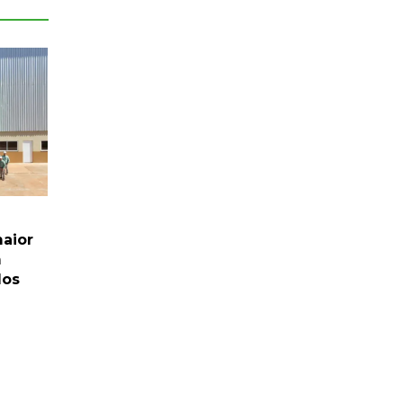
maior
m
dos