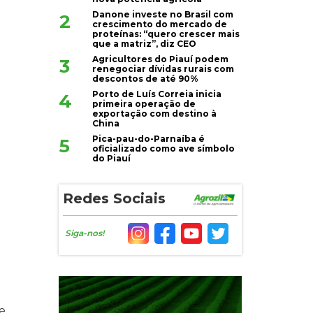
Danone investe no Brasil com
2
crescimento do mercado de
proteínas: “quero crescer mais
que a matriz”, diz CEO
Agricultores do Piauí podem
3
renegociar dívidas rurais com
descontos de até 90%
Porto de Luís Correia inicia
4
primeira operação de
exportação com destino à
China
Pica-pau-do-Parnaíba é
5
oficializado como ave símbolo
do Piauí
Redes Sociais
Siga-nos!
e