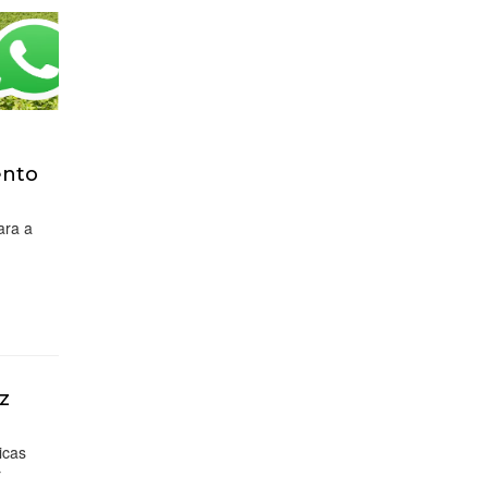
ento
ara a
iz
icas
r