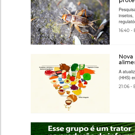
prote
Pesquis
insetos,
regulató
16:40 -
Nova 
alime
A atual
(HHS) e
21:06 -