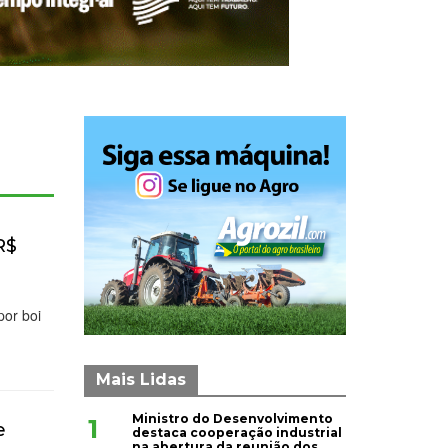
R$
por boi
Mais Lidas
Ministro do Desenvolvimento
1
e
destaca cooperação industrial
na abertura da reunião dos