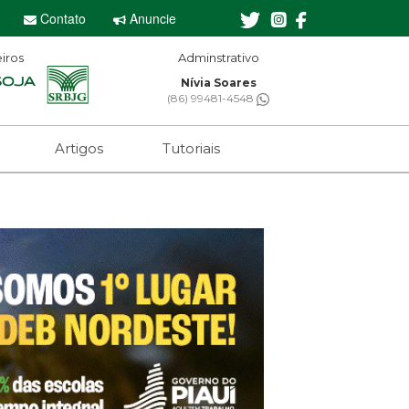
Contato
Anuncie
iros
Editor-chefe
Sebastian Eugênio
(61) 99650-2473
Artigos
Tutoriais