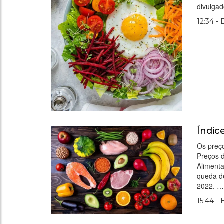
divulgad
12:34 -
Índic
Os preço
Preços 
Aliment
queda d
2022. 
15:44 -