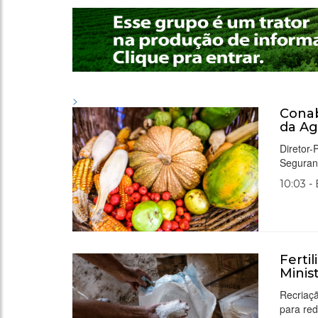
>
Conab
da Ag
Diretor
Seguran
10:03 -
Ferti
Minis
Recriaçã
para red