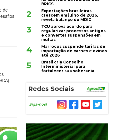
BRICS
e de
Exportações brasileiras
2
crescem em julho de 2026,
desafios
revela balanço do MDIC
TCU aprova acordo para
3
regularizar processos antigos
e converter suspensões em
multas
Marrocos suspende tarifas de
4
importação de carnes e ovinos
até 2026
Brasil cria Conselho
5
Interministerial para
fortalecer sua soberania
os
USDA).
Redes Sociais
Siga-nos!