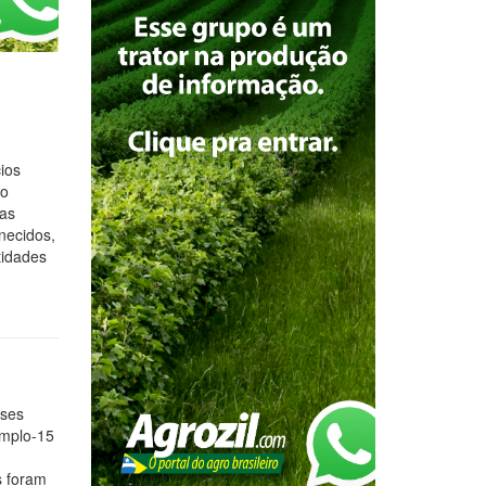
ios
ão
das
rnecidos,
tidades
eses
Amplo-15
s foram