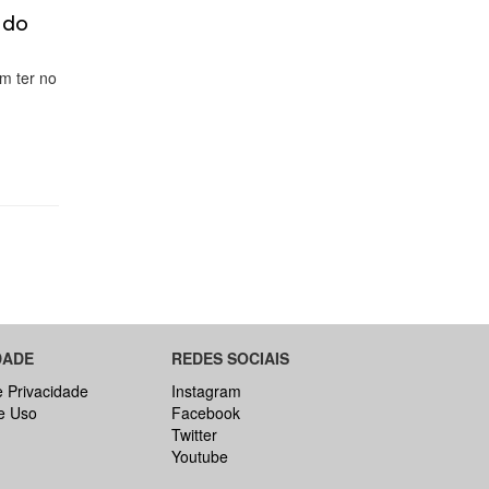
 do
em ter no
DADE
REDES SOCIAIS
e Privacidade
Instagram
e Uso
Facebook
Twitter
Youtube