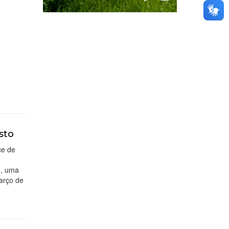
sto
ce de
o, uma
arço de