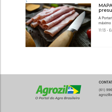
>
MAPA 
pres
A Portar
máximo 2
11:13 - 
CONTA
(61) 99
agrozil