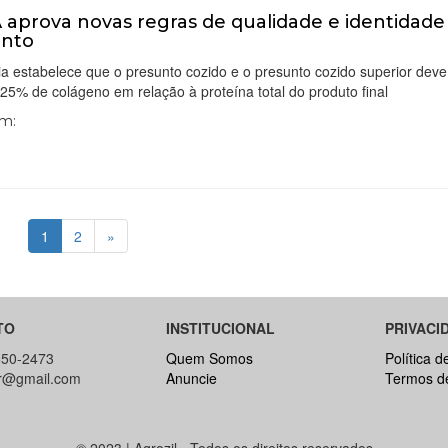
aprova novas regras de qualidade e identidade
unto
ia estabelece que o presunto cozido e o presunto cozido superior dev
5% de colágeno em relação à proteína total do produto final
Em:
1
2
»
TO
INSTITUCIONAL
PRIVACI
650-2473
Quem Somos
Política d
br@gmail.com
Anuncie
Termos d
© 2023 | Agrozil - Todos os direitos reservados