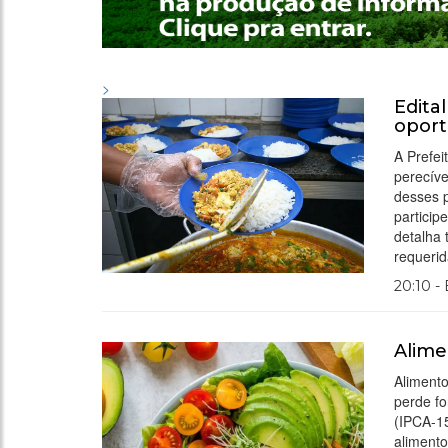
>
Edita
oport
A Prefei
perecíve
desses p
particip
detalha 
requeri
20:10 -
Alim
Aliment
perde f
(IPCA-1
aliment