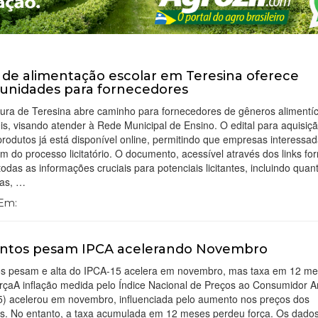
l de alimentação escolar em Teresina oferece
unidades para fornecedores
tura de Teresina abre caminho para fornecedores de gêneros alimentíc
is, visando atender à Rede Municipal de Ensino. O edital para aquisiç
rodutos já está disponível online, permitindo que empresas interessa
em do processo licitatório. O documento, acessível através dos links fo
todas as informações cruciais para potenciais licitantes, incluindo quan
das, …
 Em:
entos pesam IPCA acelerando Novembro
os pesam e alta do IPCA-15 acelera em novembro, mas taxa em 12 m
orçaA inflação medida pelo Índice Nacional de Preços ao Consumidor 
5) acelerou em novembro, influenciada pelo aumento nos preços dos
os. No entanto, a taxa acumulada em 12 meses perdeu força. Os dado