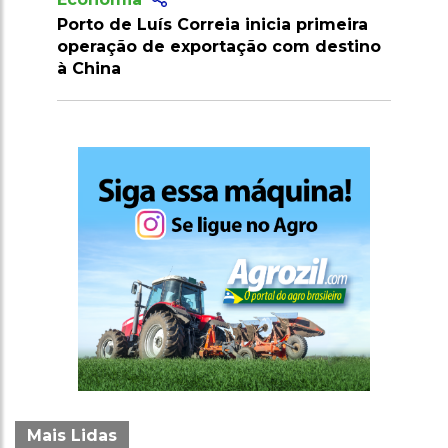
 Correia inicia primeira
SLC Agrícola inaugura ma
 exportação com destino
algodoeira do Piauí com 
para 80 fardos por hora
Mais Lidas