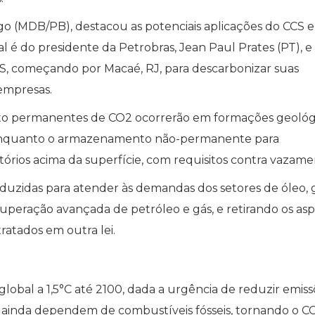
êgo (MDB/PB), destacou as potenciais aplicações do CCS 
nal é do presidente da Petrobras, Jean Paul Prates (PT), e
, começando por Macaé, RJ, para descarbonizar suas
 empresas.
to permanentes de CO2 ocorrerão em formações geológ
, enquanto o armazenamento não-permanente para
tórios acima da superfície, com requisitos contra vazame
duzidas para atender às demandas dos setores de óleo, 
cuperação avançada de petróleo e gás, e retirando os as
ratados em outra lei.
global a 1,5°C até 2100, dada a urgência de reduzir emiss
 ainda dependem de combustíveis fósseis, tornando o C