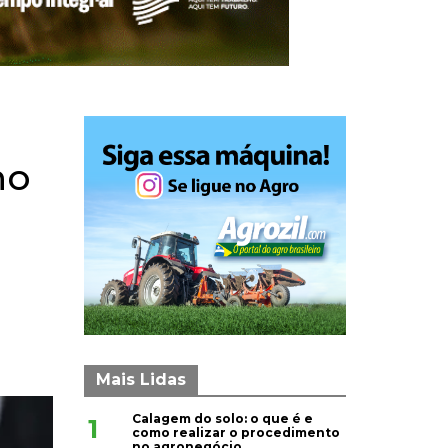
no
Mais Lidas
Calagem do solo: o que é e
1
como realizar o procedimento
no agronegócio