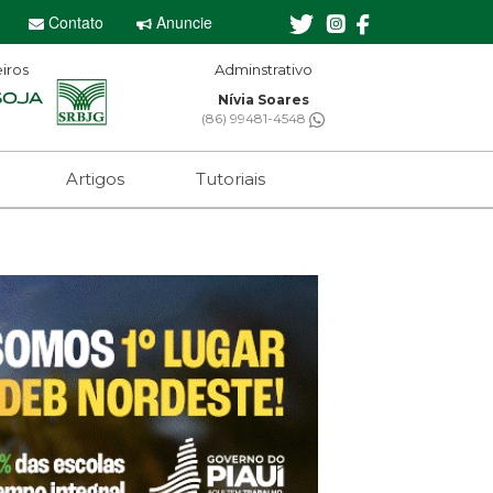
Contato
Anuncie
iros
Editor-chefe
Sebastian Eugênio
(61) 99650-2473
Artigos
Tutoriais