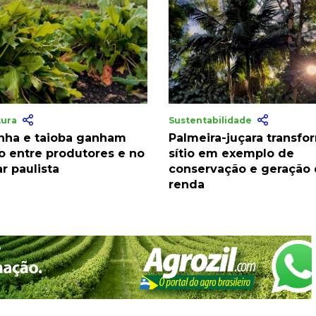
tura
Sustentabilidade
nha e taioba ganham
Palmeira-juçara transfo
o entre produtores e no
sítio em exemplo de
r paulista
conservação e geração
renda