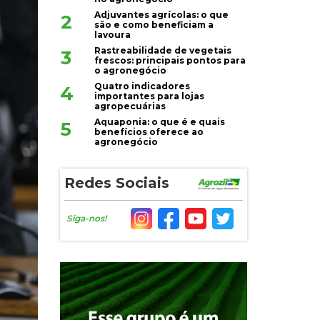
Adjuvantes agrícolas: o que
2
são e como beneficiam a
lavoura
Rastreabilidade de vegetais
3
frescos: principais pontos para
o agronegócio
Quatro indicadores
4
importantes para lojas
agropecuárias
Aquaponia: o que é e quais
5
benefícios oferece ao
agronegócio
Redes Sociais
Siga-nos!