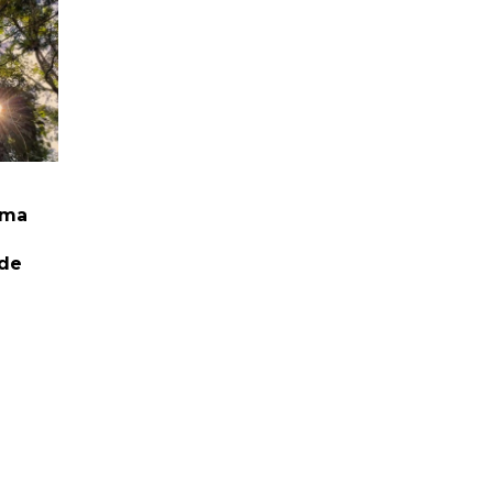
rma
 de