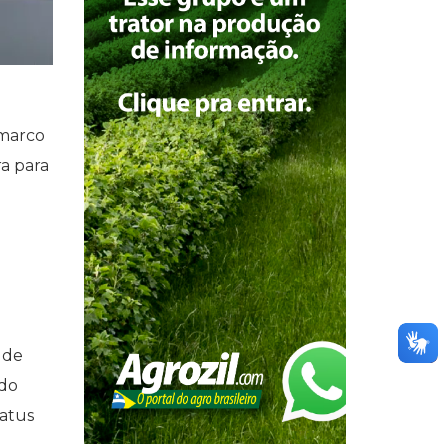
 marco
a para
 de
 do
tatus