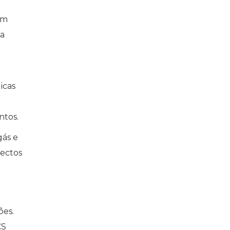
em
 a
icas
ntos.
gás e
pectos
ões.
CS