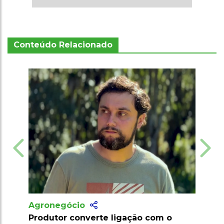
Conteúdo Relacionado
Agronegócio
Agrone
Produtor converte ligação com o
Marroco