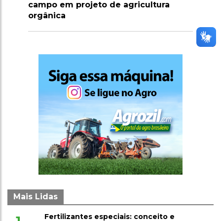
campo em projeto de agricultura
importa
orgânica
2026
Mais Lidas
Fertilizantes especiais: conceito e
1