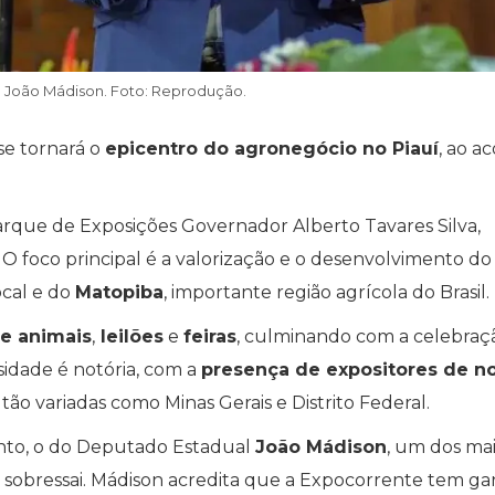
João Mádison. Foto: Reprodução.
 se tornará o
epicentro do agronegócio no Piauí
, ao a
Parque de Exposições Governador Alberto Tavares Silva,
 foco principal é a valorização e o desenvolvimento do
ocal e do
Matopiba
, importante região agrícola do Brasil.
de animais
,
leilões
e
feiras
, culminando com a celebraç
rsidade é notória, com a
presença de expositores de n
 tão variadas como Minas Gerais e Distrito Federal.
ento, o do Deputado Estadual
João Mádison
, um dos mai
, sobressai. Mádison acredita que a Expocorrente tem g