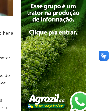
colher a
 setor
ão do
ove
s
anho