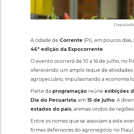
Deputado 
A cidade de
Corrente
(PI), em poucos dias,
46ª edição da Expocorrente
.
O evento ocorrerá de 10 a 16 de julho, no 
oferecendo um amplo leque de atividades. O
agropecuário, impulsionando a economia l
Parte da
programação
reúne
exibições 
Dia do Pecuarista
, em
15 de julho
. A dive
estados do país
, animais vindos de regiões
Entre os nomes que se associam a este ev
firmes defensores do agronegócio no Piauí