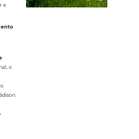
r e
mento
e
nal, o
es
ádison.
e