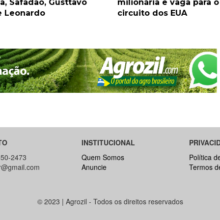
a, Safadão, Gusttavo
milionária e vaga para o
e Leonardo
circuito dos EUA
TO
INSTITUCIONAL
PRIVACI
650-2473
Quem Somos
Política d
br@gmail.com
Anuncie
Termos d
© 2023 | Agrozil - Todos os direitos reservados