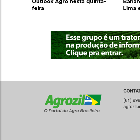
Outlook Agro nesta quinta-
Banan
feira
Lima 
CONTA
(61) 99
agrozil