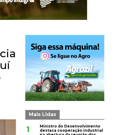
cia
uí
o
Mais Lidas
Ministro do Desenvolvimento
1
destaca cooperação industrial
na abertura da reunião dos