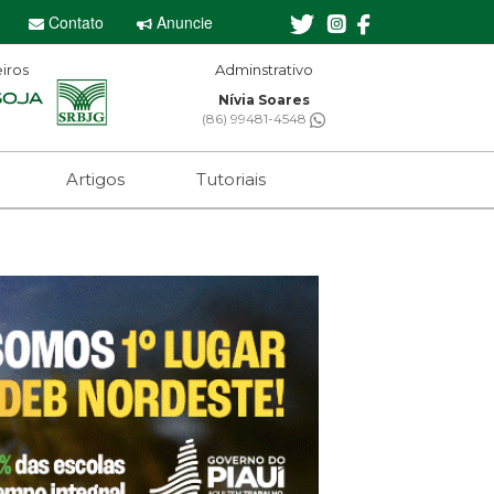
Contato
Anuncie
iros
Adminstrativo
Editor-chefe
Nívia Soares
Sebastian Eugênio
(86) 99481-4548
(61) 99650-2473
Artigos
Tutoriais