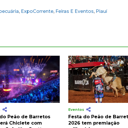
pecuária
ExpoCorrente
Feiras E Eventos
Piauí
,
,
,
s
Eventos
 do Peão de Barretos
Festa do Peão de Barre
terá Chiclete com
2026 tem premiação