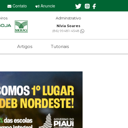
Contato
Anuncie
iros
Adminstrativo
Nívia Soares
(86) 99481-4548
Artigos
Tutoriais