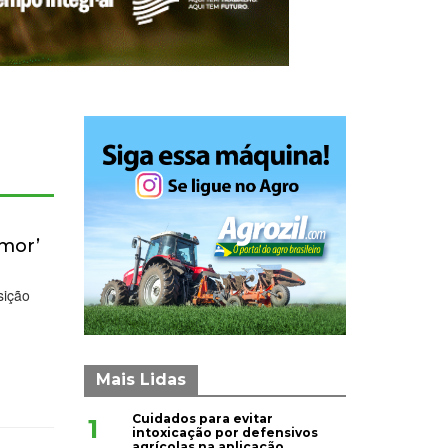
umor’
sição
Mais Lidas
Cuidados para evitar
1
intoxicação por defensivos
agrícolas na aplicação