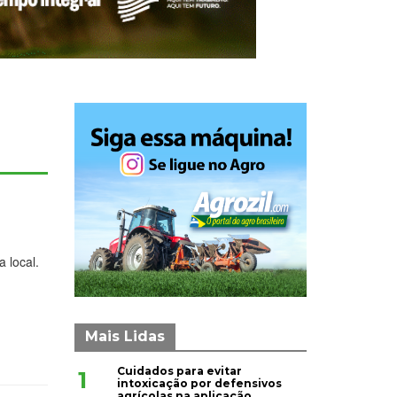
 local.
Mais Lidas
Cuidados para evitar
1
intoxicação por defensivos
agrícolas na aplicação