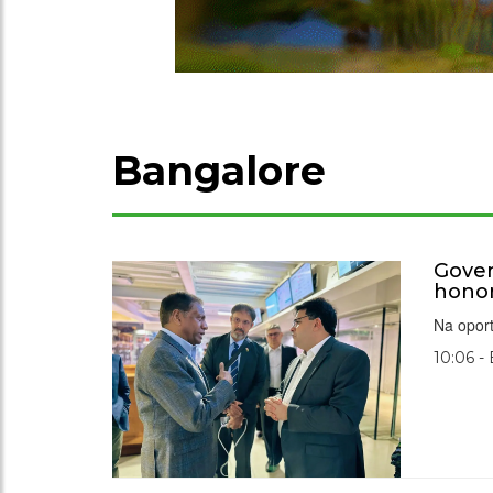
Bangalore
Gover
honor
Na oport
10:06 -