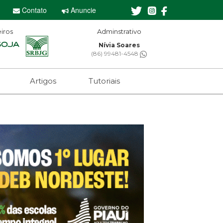
Contato
Anuncie
iros
Adminstrativo
Nívia Soares
(86) 99481-4548
Artigos
Tutoriais