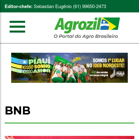
Editor-chefe:
Sebastian Eugênio (61) 99650-2473
BNB