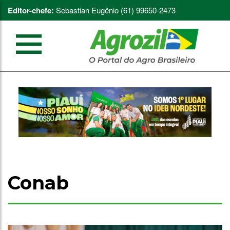
Editor-chefe:
Sebastian Eugênio (61) 99650-2473
Conab