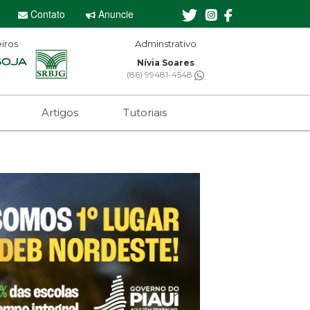
Contato
Anuncie
iros
Adminstrativo
Editor-chefe
Nívia Soares
Sebastian Eugênio
(86) 99481-4548
(61) 99650-2473
Artigos
Tutoriais