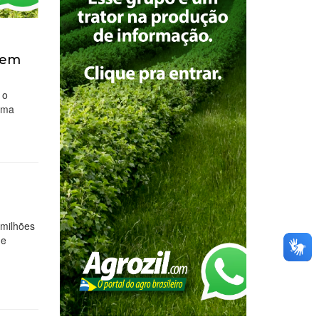
 em
 o
uma
m
 milhões
 e