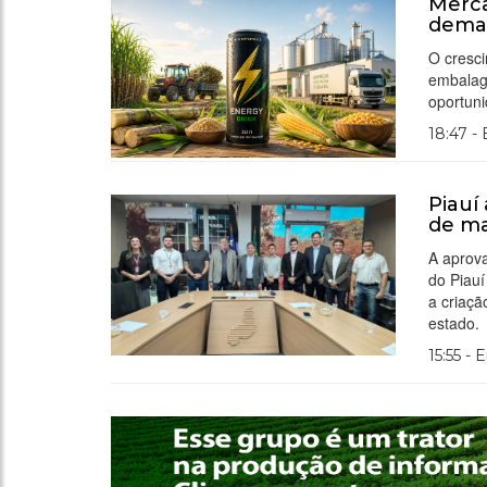
Merca
deman
O cresci
embalag
oportuni
18:47 -
Piauí
de ma
A aprova
do Piau
a criaçã
estado.
15:55 - 