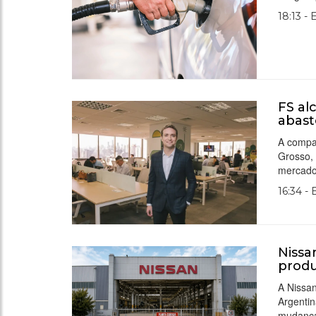
18:13 -
FS al
abast
A compa
Grosso, 
mercado 
16:34 -
Nissa
produ
A Nissan
Argentin
mudança 