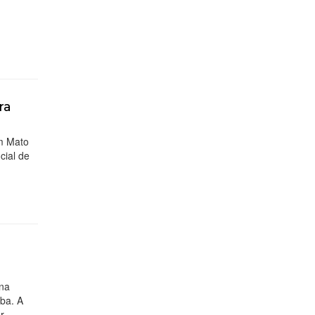
ra
em Mato
cial de
 na
oba. A
r