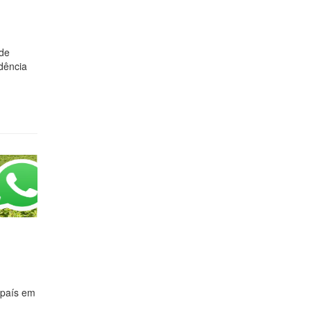
 de
dência
 país em