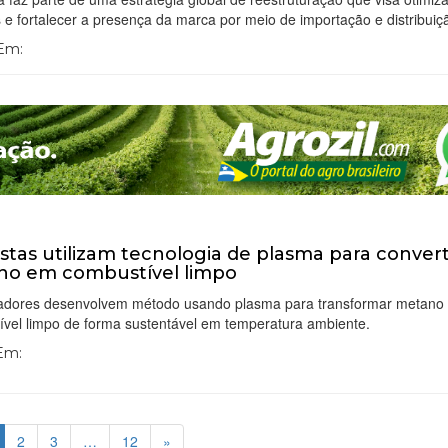
 e fortalecer a presença da marca por meio de importação e distribuiç
 Em:
istas utilizam tecnologia de plasma para conver
no em combustível limpo
adores desenvolvem método usando plasma para transformar metano
ível limpo de forma sustentável em temperatura ambiente.
 Em:
2
3
…
12
»