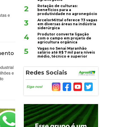
Rotação de culturas:
2
benefícios para a
produtividade no agronegócio
utas e
ArcelorMittal oferece 73 vagas
3
em diversas áreas na indústria
siderúrgica
Produtor converte ligação
4
com o campo em projeto de
agricultura orgânica
Vagas no Senai Maranhão
5
salário até R$ 7 mil para níveis
imento
médio, técnico e superior
dustrial
Redes Sociais
ilhões e
do
Siga-nos!