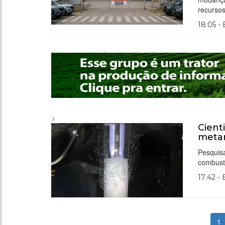
recursos
18:05 -
>
Cient
meta
Pesquis
combust
17:42 -
1