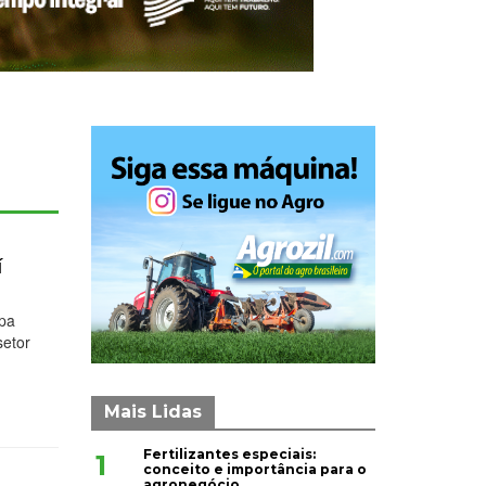
í
apa
setor
Mais Lidas
Fertilizantes especiais:
1
conceito e importância para o
agronegócio