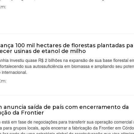
 Em:
cança 100 mil hectares de florestas plantadas pa
ecer usinas de etanol de milho
nhia investiu quase R$ 2 bilhões na expansão de sua base florestal 
fortalecendo sua autossuficiência em biomassa e ampliando seu poten
internacional.
 Em:
n anuncia saída de país com encerramento da
ção da Frontier
 está em fase de negociações para transferir sua operação comercial
a para grupos locais, após encerrar a fabricação da Frontier em Córd
faz parte de uma estratégia global de reestruturação que visa otimiza