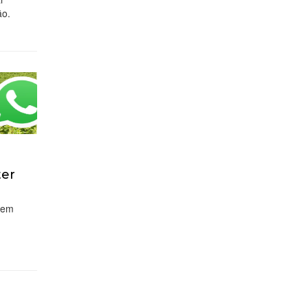
ão.
ter
 em