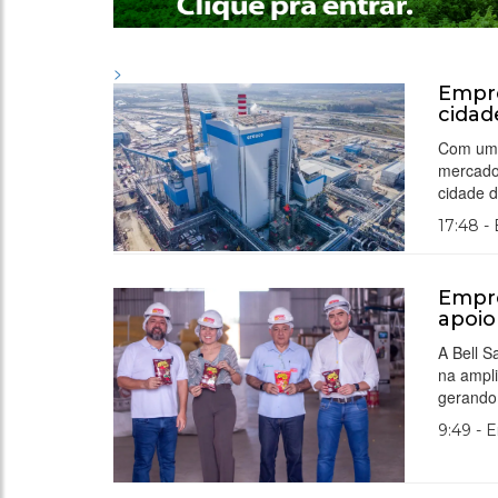
>
Empre
cidad
Com um i
mercado
cidade d
17:48 -
Empre
apoio
A Bell S
na ampli
gerando
9:49 - 