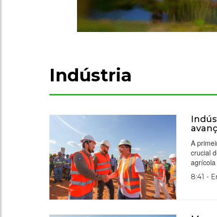
Indústria
Indús
avanç
A primei
crucial 
agrícola
8:41 - 