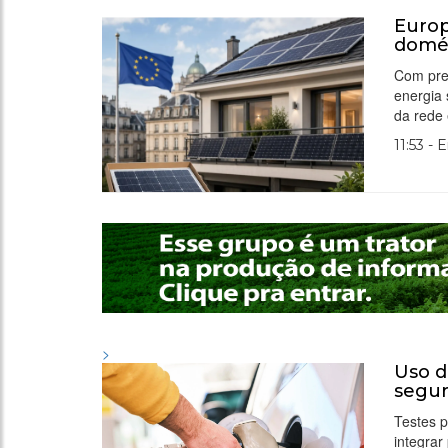
Europ
domés
Com preç
energia
da rede
11:53 - 
>
Uso d
segur
Testes p
integrar