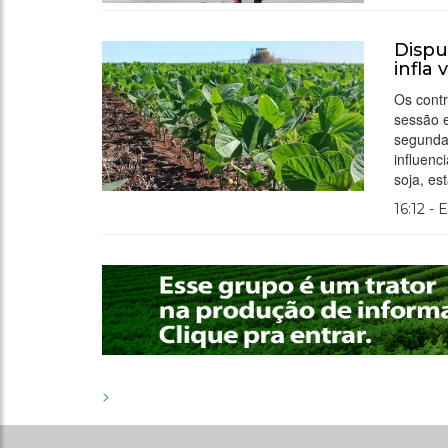
Dispu
infla 
Os contr
sessão 
segunda-
influenc
soja, e
16:12 - 
>