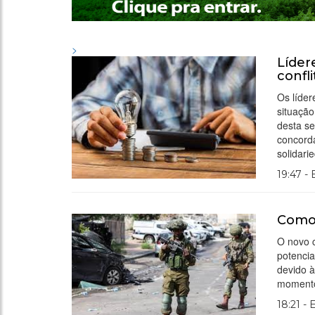
>
Líder
confl
Os líder
situação
desta se
concord
solidari
19:47 -
Como 
O novo c
potencia
devido à
momento,
18:21 -