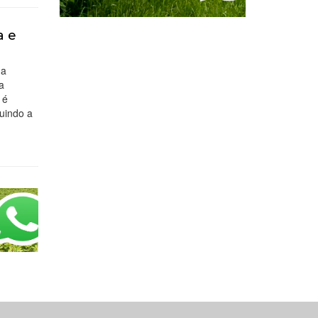
a e
da
a
 é
luindo a