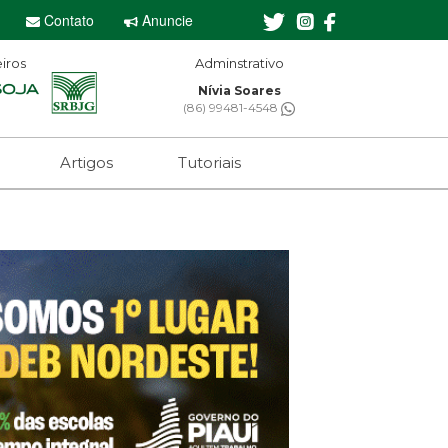
Contato
Anuncie
iros
Adminstrativo
Editor-che
Nívia Soares
Sebastian Eu
(86) 99481-4548
(61) 99650-24
Artigos
Tutoriais