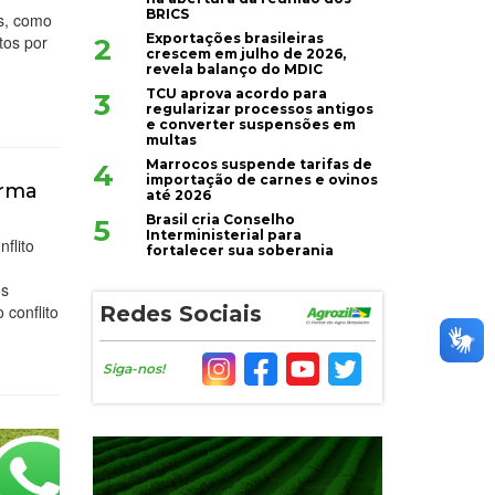
BRICS
as, como
Exportações brasileiras
tos por
2
crescem em julho de 2026,
revela balanço do MDIC
TCU aprova acordo para
3
regularizar processos antigos
e converter suspensões em
multas
Marrocos suspende tarifas de
4
importação de carnes e ovinos
irma
até 2026
Brasil cria Conselho
5
Interministerial para
flito
fortalecer sua soberania
os
conflito
Redes Sociais
Siga-nos!