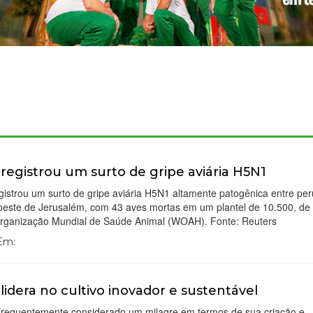
l registrou um surto de gripe aviária H5N1
egistrou um surto de gripe aviária H5N1 altamente patogênica entre pe
 oeste de Jerusalém, com 43 aves mortas em um plantel de 10.500, de
rganização Mundial de Saúde Animal (WOAH). Fonte: Reuters
 Em:
l lidera no cultivo inovador e sustentável
é frequentemente considerado um milagre em termos de sua criação e