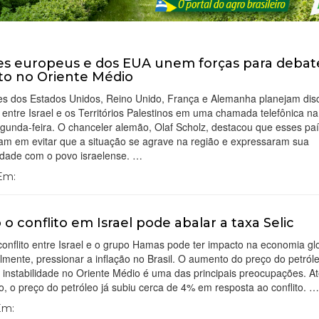
es europeus e dos EUA unem forças para debat
ito no Oriente Médio
es dos Estados Unidos, Reino Unido, França e Alemanha planejam disc
 entre Israel e os Territórios Palestinos em uma chamada telefônica na
gunda-feira. O chanceler alemão, Olaf Scholz, destacou que esses pa
am em evitar que a situação se agrave na região e expressaram sua
edade com o povo israelense. …
 Em:
o conflito em Israel pode abalar a taxa Selic
onflito entre Israel e o grupo Hamas pode ter impacto na economia glo
lmente, pressionar a inflação no Brasil. O aumento do preço do petról
 instabilidade no Oriente Médio é uma das principais preocupações. At
 o preço do petróleo já subiu cerca de 4% em resposta ao conflito. 
 Em: