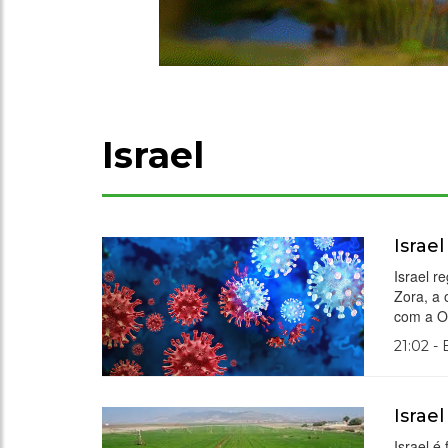
Israel
Israe
Israel r
Zora, a
com a O
21:02 -
Israe
Israel 