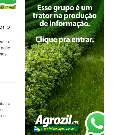
er o
utir a
 noite
íses
bal e,
eo
é o
…