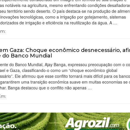
tas notáveis na agricultura, mesmo enfrentando condições desafiador
eu território sendo deserto. O país destaca-se na produção de alimen
inovações tecnológicas, como a irrigação por gotejamento, sistemas
orizados de irrigação e eficiência na reutilização da água. A …
Em:
 em Gaza: Choque econômico desnecessário, af
 do Banco Mundial
dente do Banco Mundial, Ajay Banga, expressou preocupação com o con
rael e Gaza, classificando-o como um “choque econômico global
sário”. Ele afirmou que esse conflito tornará mais difícil para os banc
 garantirem uma transição econômica suave em muitas economias se o 
lhar. Banga destacou que o conflito não apenas …
 Em: