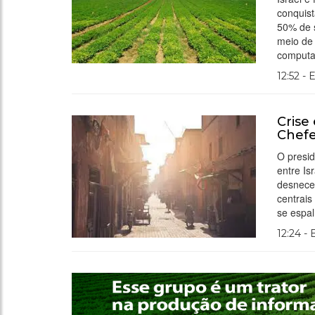
conquis
50% de s
meio de 
computad
12:52 - 
Crise
Chefe
O presi
entre Is
desneces
centrais
se espa
12:24 -