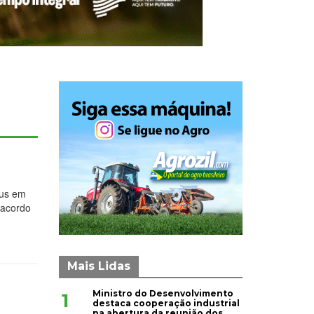
rus em
 acordo
Mais Lidas
Ministro do Desenvolvimento
1
destaca cooperação industrial
na abertura da reunião dos