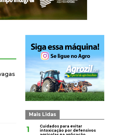
 vagas
Mais Lidas
Cuidados para evitar
1
intoxicação por defensivos
agrícolas na aplicação