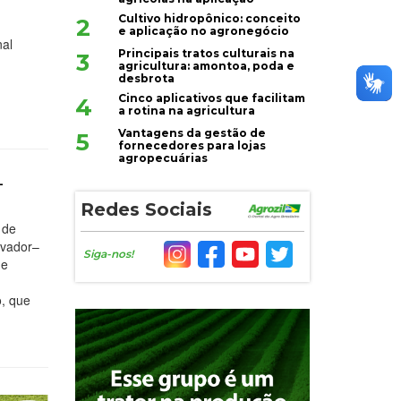
Cultivo hidropônico: conceito
2
e aplicação no agronegócio
nal
Principais tratos culturais na
3
agricultura: amontoa, poda e
desbrota
Cinco aplicativos que facilitam
4
a rotina na agricultura
Vantagens da gestão de
5
fornecedores para lojas
agropecuárias
–
Redes Sociais
 de
lvador–
Siga-nos!
 e
o, que