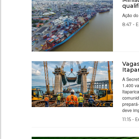
Minis
quali
Ação do
8:47 - 
Vagas
Itapa
A Secre
1.400 va
Itaparic
comunida
prepará-
deve im
11:15 - 