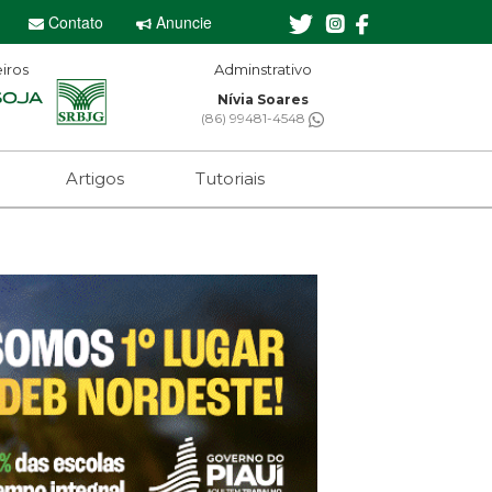
Contato
Anuncie
iros
Adminstrativo
Nívia Soares
(86) 99481-4548
Artigos
Tutoriais