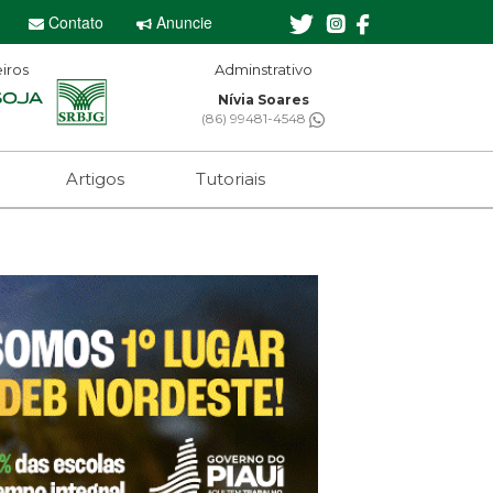
Contato
Anuncie
iros
dminstrativo
Editor-chefe
Nívia Soares
Sebastian Eugênio
6) 99481-4548
(61) 99650-2473
Artigos
Tutoriais