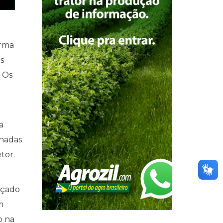
orma
s
 Os
a
inadas
tor.
nçado
m
o na