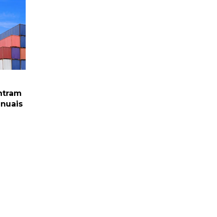
ntram
nuais