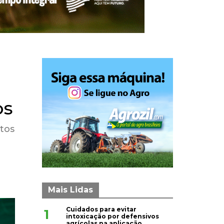
os
tos
Mais Lidas
Cuidados para evitar
1
intoxicação por defensivos
agrícolas na aplicação