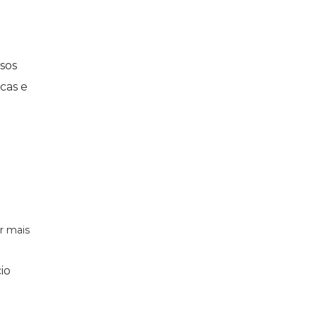
sos
cas e
r mais
io