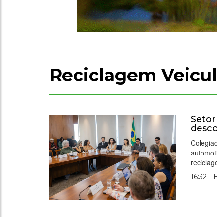
Reciclagem Veicul
Setor
desco
Colegiad
automoti
recicla
16:32 -