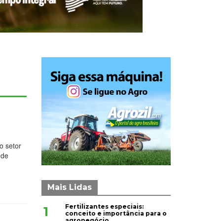
o setor
 de
Mais Lidas
Fertilizantes especiais:
1
conceito e importância para o
agronegócio