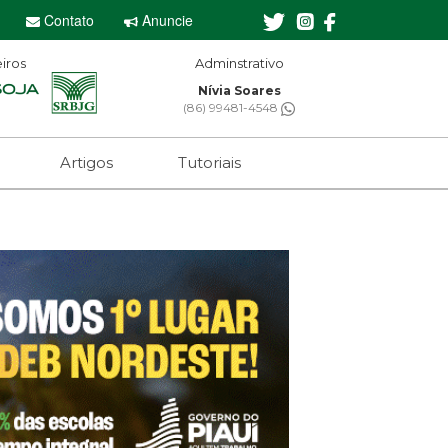
Contato
Anuncie
iros
Adminstrativo
Nívia Soares
(86) 99481-4548
Artigos
Tutoriais