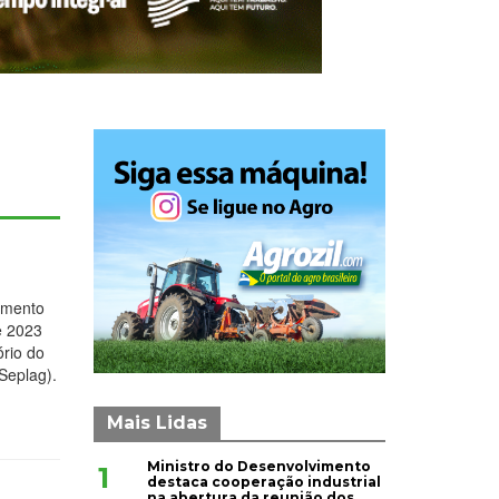
imento
e 2023
rio do
Seplag).
Mais Lidas
Ministro do Desenvolvimento
1
destaca cooperação industrial
na abertura da reunião dos