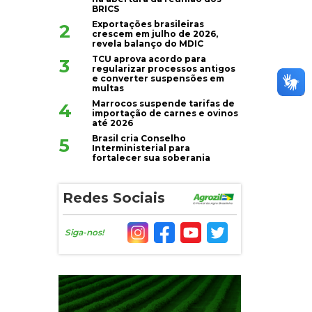
BRICS
Exportações brasileiras
2
crescem em julho de 2026,
revela balanço do MDIC
TCU aprova acordo para
3
regularizar processos antigos
e converter suspensões em
multas
Marrocos suspende tarifas de
4
importação de carnes e ovinos
até 2026
Brasil cria Conselho
5
Interministerial para
fortalecer sua soberania
Redes Sociais
Siga-nos!