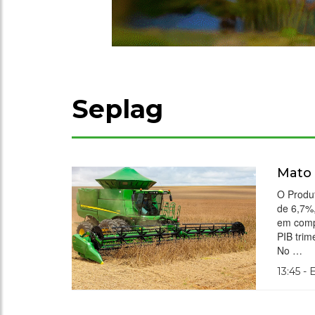
Seplag
Mato 
O Produ
de 6,7%
em comp
PIB trim
No …
13:45 -