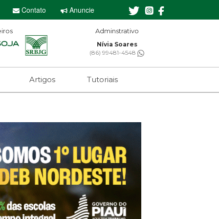
Contato
Anuncie
iros
Adminstrativo
Nívia Soares
(86) 99481-4548
Artigos
Tutoriais