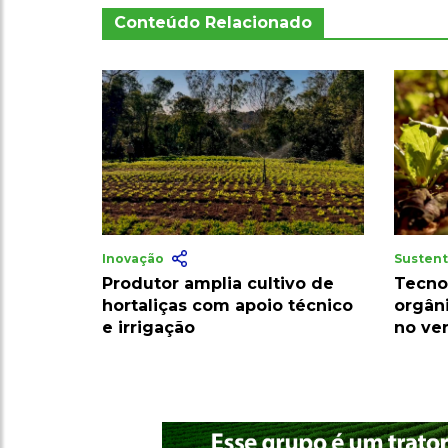
Conteúdo Relacionado
Inovação
Sustent
Produtor amplia cultivo de
Tecno
hortaliças com apoio técnico
orgân
e irrigação
no ve