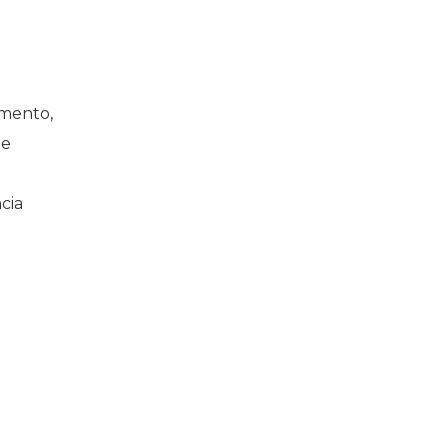
amento,
 e
cia