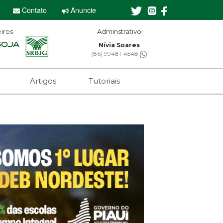
Contato
Anuncie
iros
minstrativo
Editor-chefe
ívia Soares
Sebastian Eugênio
 99481-4548
(61) 99650-2473
Artigos
Tutoriais