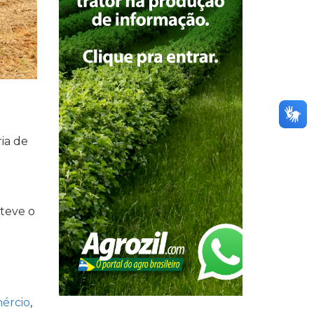
ia de
 teve o
ércio
,