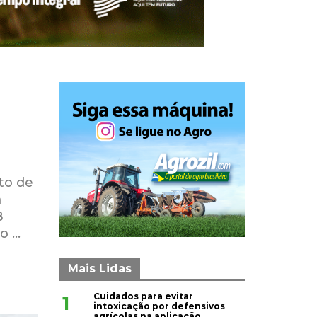
to de
m
B
No …
Mais Lidas
Cuidados para evitar
1
intoxicação por defensivos
agrícolas na aplicação