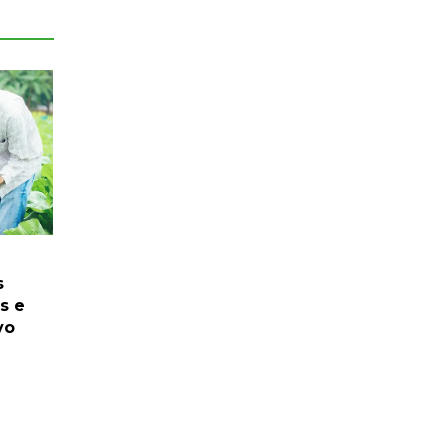
s
s e
vo