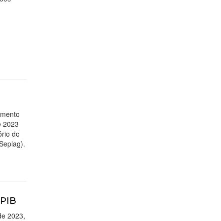
imento
e 2023
rio do
Seplag).
 PIB
de 2023,