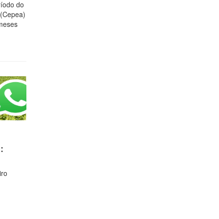
íodo do
 (Cepea)
 meses
:
iro