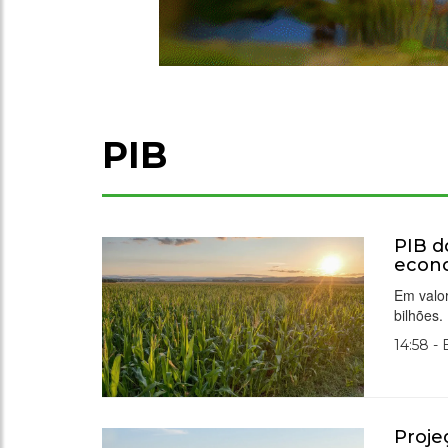
PIB
PIB d
econ
Em valor
bilhões.
14:58 -
Proje