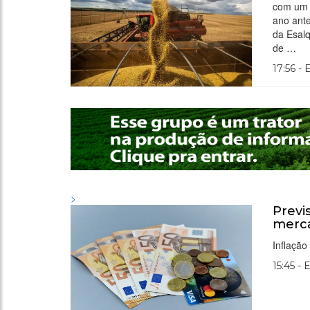
com um 
ano ant
da Esalq
de …
17:56 -
>
Previ
merca
Inflação
15:45 - 