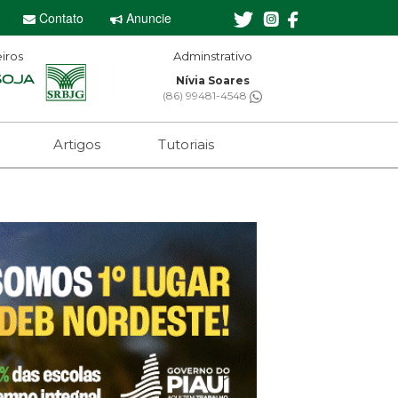
Contato
Anuncie
iros
minstrativo
Editor-chefe
via Soares
Sebastian Eugênio
 99481-4548
(61) 99650-2473
Artigos
Tutoriais