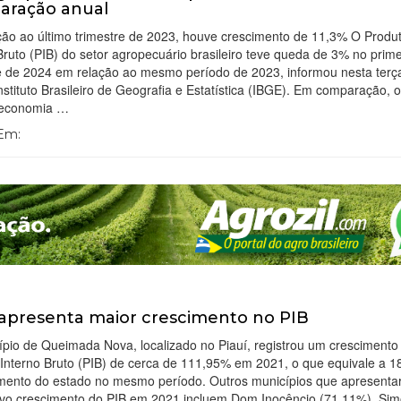
aração anual
ção ao último trimestre de 2023, houve crescimento de 11,3% O Produ
Bruto (PIB) do setor agropecuário brasileiro teve queda de 3% no prime
e de 2024 em relação ao mesmo período de 2023, informou nesta terça
Instituto Brasileiro de Geografia e Estatística (IBGE). Em comparação, 
a economia …
 Em:
 apresenta maior crescimento no PIB
pio de Queimada Nova, localizado no Piauí, registrou um crescimento
Interno Bruto (PIB) de cerca de 111,95% em 2021, o que equivale a 1
imento do estado no mesmo período. Outros municípios que apresent
ivo crescimento do PIB em 2021 incluem Dom Inocêncio (71,11%), Si