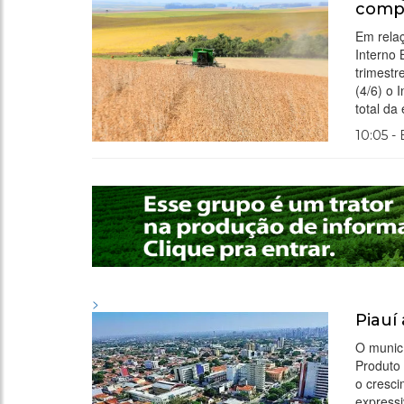
comp
Em rela
Interno 
trimestr
(4/6) o 
total d
10:05 -
>
Piauí
O municí
Produto 
o cresc
express