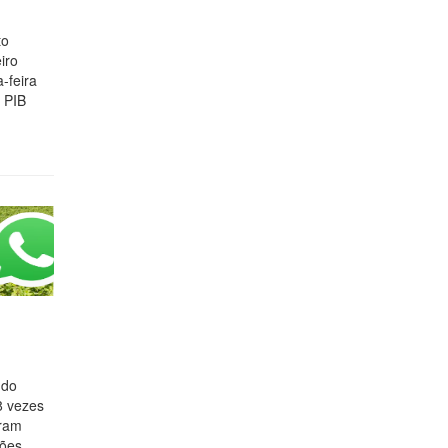
to
iro
-feira
o PIB
 do
8 vezes
aram
mões