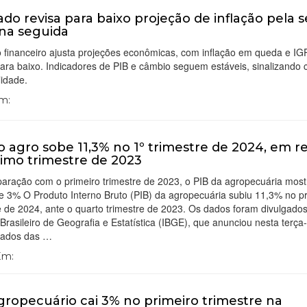
do revisa para baixo projeção de inflação pela s
na seguida
 financeiro ajusta projeções econômicas, com inflação em queda e I
para baixo. Indicadores de PIB e câmbio seguem estáveis, sinalizando 
lidade.
Em:
o agro sobe 11,3% no 1º trimestre de 2024, em r
timo trimestre de 2023
aração com o primeiro trimestre de 2023, o PIB da agropecuária mos
e 3% O Produto Interno Bruto (PIB) da agropecuária subiu 11,3% no p
e de 2024, ante o quarto trimestre de 2023. Os dados foram divulgados
o Brasileiro de Geografia e Estatística (IBGE), que anunciou nesta terça-
ltados das …
 Em:
gropecuário cai 3% no primeiro trimestre na