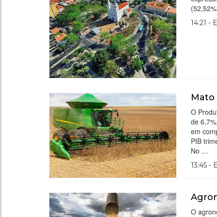
(52,52%
14:21 - 
Mato 
O Produ
de 6,7%
em comp
PIB trim
No …
13:45 -
Agron
O agrone