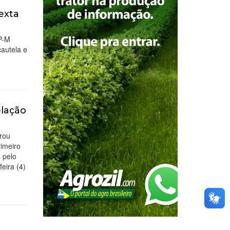
exta
GP-M
cautela e
elação
trou
rimeiro
 pelo
feira (4)