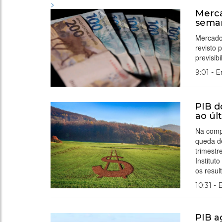
>
Merca
sema
Mercado
revisto 
previsibi
9:01 - 
PIB d
ao úl
Na comp
queda d
trimestr
Institut
os resu
10:31 -
PIB a