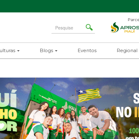
Parce
Ad
Search
Ní
for
(86)
ulturas
Blogs
Eventos
Regional