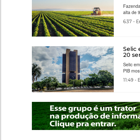
Fazenda
alta de 
6:37 - 
Selic
20 se
Selic em
PIB most
11:49 -