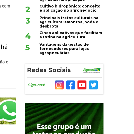
a com
Cultivo hidropônico: conceito
2
e aplicação no agronegócio
Principais tratos culturais na
3
agricultura: amontoa, poda e
desbrota
Cinco aplicativos que facilitam
4
a rotina na agricultura
Vantagens da gestão de
5
 há
fornecedores para lojas
agropecuárias
ção e
Redes Sociais
Siga-nos!