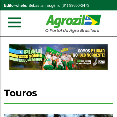
Editor-chefe:
Sebastian Eugênio (61) 99650-2473
Touros