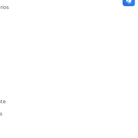
rios
te.
s