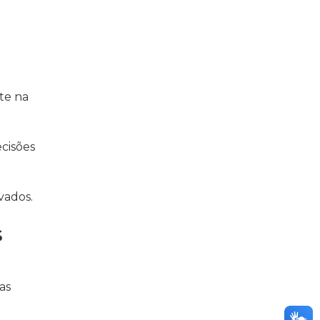
te na
ecisões
vados.
s
as