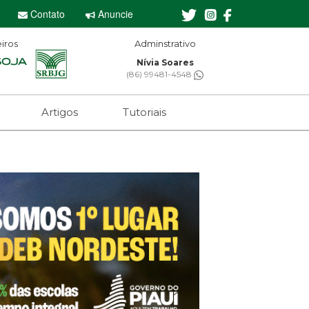
Contato
Anuncie
iros
Editor-chefe
Sebastian Eugênio
(61) 99650-2473
Artigos
Tutoriais