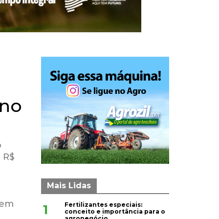
 no
o
m R$
Mais Lidas
cem
Fertilizantes especiais:
1
conceito e importância para o
agronegócio