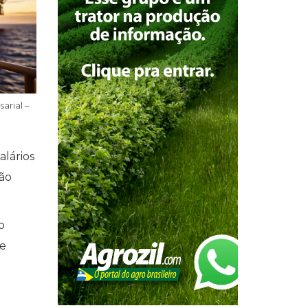
arial –
alários
tão
o
te