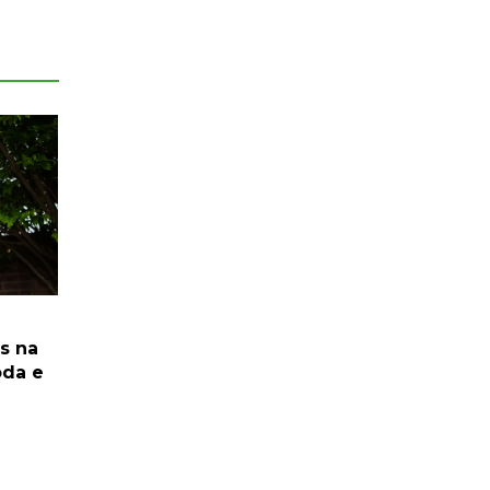
is na
oda e