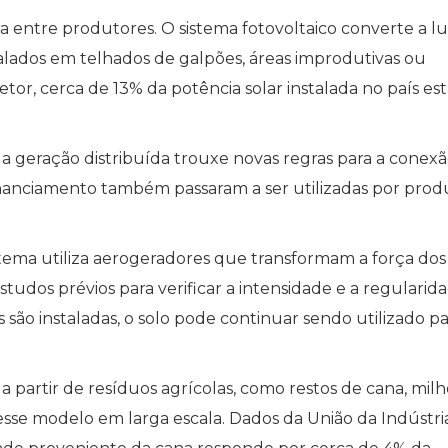
ida entre produtores. O sistema fotovoltaico converte a l
talados em telhados de galpões, áreas improdutivas ou
tor, cerca de 13% da potência solar instalada no país es
 geração distribuída trouxe novas regras para a conex
 financiamento também passaram a ser utilizadas por prod
istema utiliza aerogeradores que transformam a força dos
studos prévios para verificar a intensidade e a regularid
s são instaladas, o solo pode continuar sendo utilizado p
a partir de resíduos agrícolas, como restos de cana, mil
 esse modelo em larga escala. Dados da União da Indústri