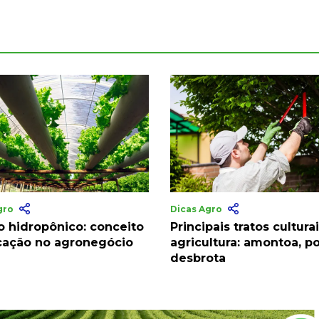
gro
Dicas Agro
o hidropônico: conceito
Principais tratos cultura
icação no agronegócio
agricultura: amontoa, p
desbrota