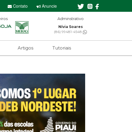
Contato
Anuncie
iros
Editor-chefe
Sebastian Eugênio
(61) 99650-2473
Artigos
Tutoriais