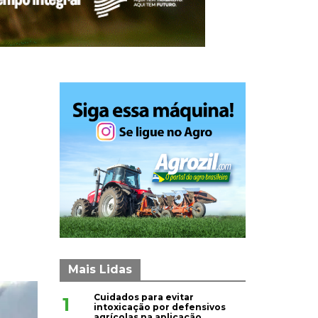
Mais Lidas
Cuidados para evitar
1
intoxicação por defensivos
agrícolas na aplicação