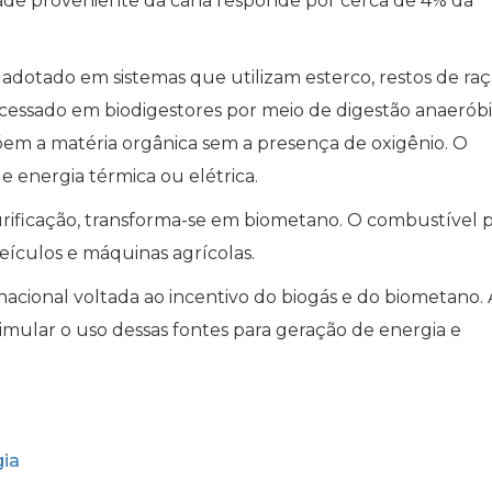
dade proveniente da cana responde por cerca de 4% da
 adotado em sistemas que utilizam esterco, restos de raç
ocessado em biodigestores por meio de digestão anaeróbi
m a matéria orgânica sem a presença de oxigênio. O
e energia térmica ou elétrica.
rificação, transforma-se em biometano. O combustível 
veículos e máquinas agrícolas.
acional voltada ao incentivo do biogás e do biometano. 
timular o uso dessas fontes para geração de energia e
gia