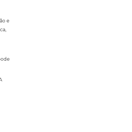
ão e
ca,
pode
A