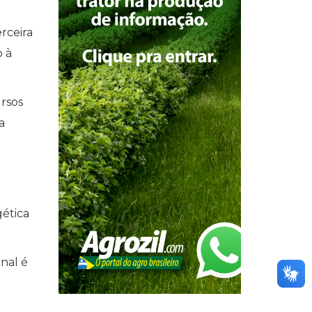
rceira
o à
ursos
a
gética
nal é