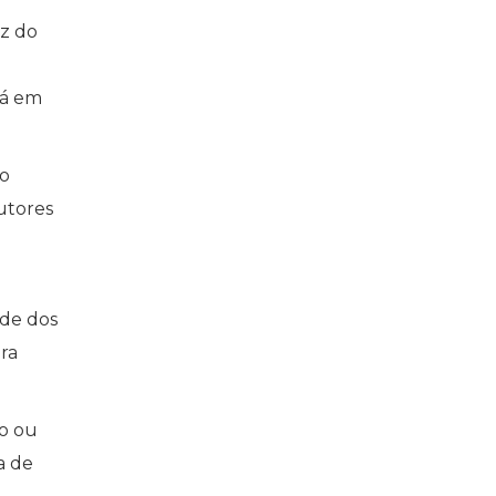
uz do
tá em
ão
utores
ade dos
ara
ho ou
a de