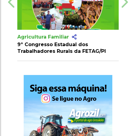
liar
Agricultura Familiar
tadual dos
3ª Expomafra: Valorização da
urais da FETAG/PI
produção rural em Cabeceira
Piauí