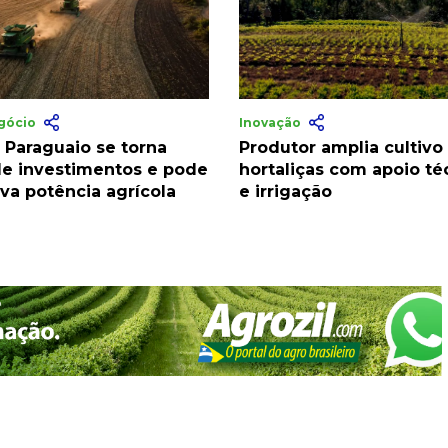
gócio
Inovação
 Paraguaio se torna
Produtor amplia cultivo
de investimentos e pode
hortaliças com apoio té
va potência agrícola
e irrigação