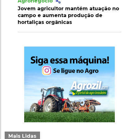
Agronegócio
mantém atuação no
Produtor amplia cultivo de horta
rodução de
com apoio técnico e irrigação
s
Mais Lidas