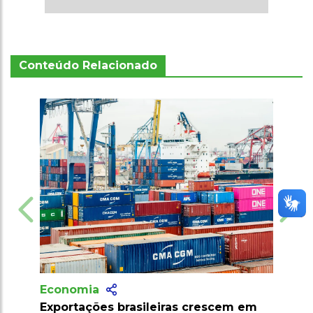
Conteúdo Relacionado
Economia
Econom
Exportações brasileiras crescem em
Brasil cr