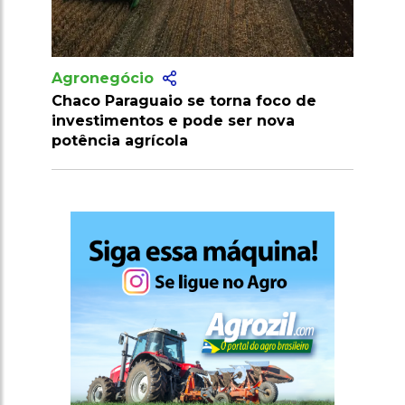
Agronegócio
io se torna foco de
Pecuaristas colocam vacas
 e pode ser nova
blockchain para conseguir
ola