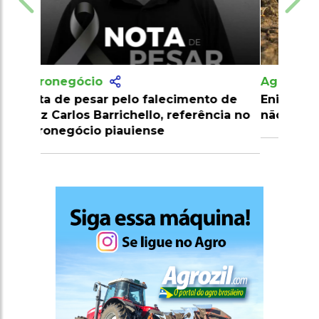
Agronegócio
Enigma da cadeia alimentar: jacarés
não comem capivaras?