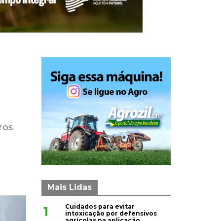
ros
Mais Lidas
Cuidados para evitar
1
intoxicação por defensivos
agrícolas na aplicação