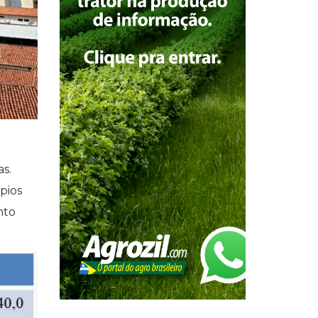
s.
pios
nto