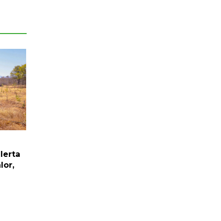
alerta
lor,