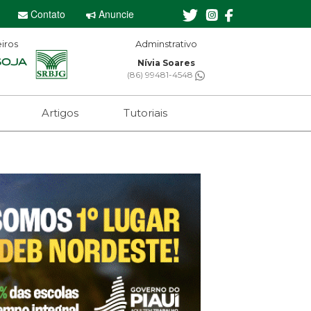
Contato
Anuncie
iros
Editor-chefe
Sebastian Eugênio
(61) 99650-2473
Artigos
Tutoriais